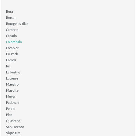
Bera
Bersan
Bourgeios-diaz
Cambon
Casado
Colombaia
Combier
Du Pech
Escoda
Iuli
La Furtiva
Lapierre
Maestro
Masotte
Meyer
Padovani
Penho
Pico
Quastana
San Lorenzo
Viqneaux