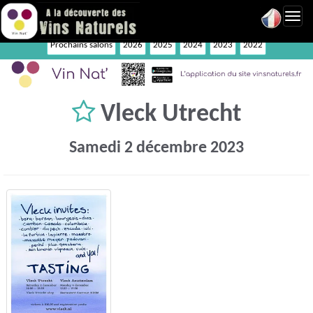
Toggl
navig
Prochains salons
2026
2025
2024
2023
2022
Vleck Utrecht
Samedi 2 décembre 2023