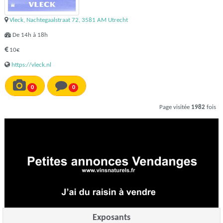
Vleck, Nachtegaalstraat 72, 3581 AM Utrecht
De 14h à 18h
10€
https://vleck.nl
0
0
Page visitée
1982
fois
Exposants