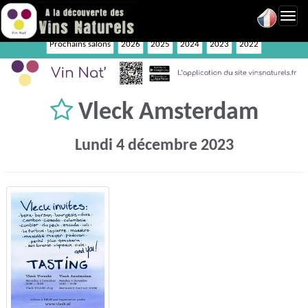
Toggl
navig
Prochains salons
2026
2025
2024
2023
2022
Vleck Amsterdam
Lundi 4 décembre 2023