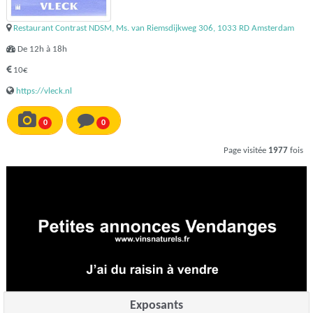
Restaurant Contrast NDSM, Ms. van Riemsdijkweg 306, 1033 RD Amsterdam
De 12h à 18h
10€
https://vleck.nl
0
0
Page visitée
1977
fois
Exposants