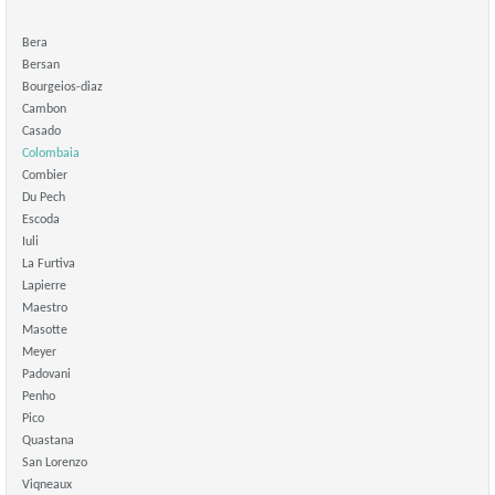
Bera
Bersan
Bourgeios-diaz
Cambon
Casado
Colombaia
Combier
Du Pech
Escoda
Iuli
La Furtiva
Lapierre
Maestro
Masotte
Meyer
Padovani
Penho
Pico
Quastana
San Lorenzo
Viqneaux