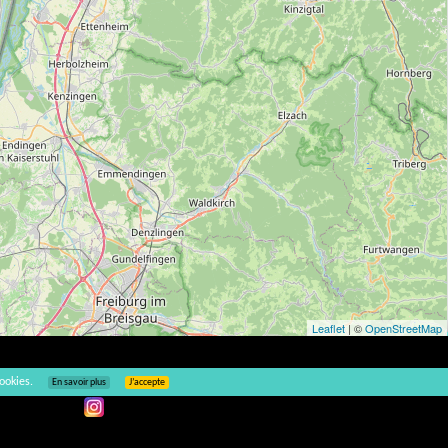
Leaflet
| ©
OpenStreetMap
ookies.
En savoir plus
J’accepte