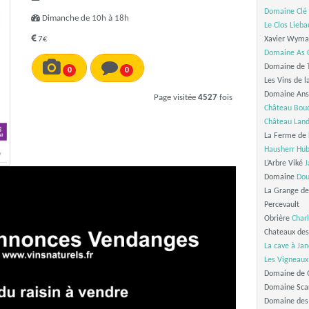
Domaine Clé 
Dimanche de 10h à 18h
Le Clos Lieba
7€
Xavier Wyman
Domaine As C
Domaine de T
0
0
Les Vins de l
Domaine Anso
Page visitée
4527
fois
Château Bouc
Château Land
La Ferme de 
Hausherr Hub
L’Arbre Viké
J
Domaine
Dou
La Grange de
Percevault
Obrière
Char
Chateaux de
La cave à Jan
Les Vigneaux
Domaine de Q
Domaine Scar
Domaine des