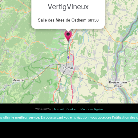
VertigVineux
Salle des fêtes de Ostheim 68150
2007-2026 |
Accueil
|
Contact
|
Mentions légales
L'abus d'alcool est dangereux pour la santé, à consommer avec modération. | vinsnaturels | v3.12
s offrir le meilleur service. En poursuivant votre navigation, vous acceptez l’utilisation des c