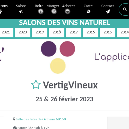
erons
Salons
Boire - Manger - Acheter
Carte
Contact
SALONS DES VINS NATUREL
2021
2020
2019
2018
2017
2016
2015
2014
VertigVineux
25 & 26 février 2023
Salle des fêtes de Ostheim 68150
Samedi de 10h à 19h