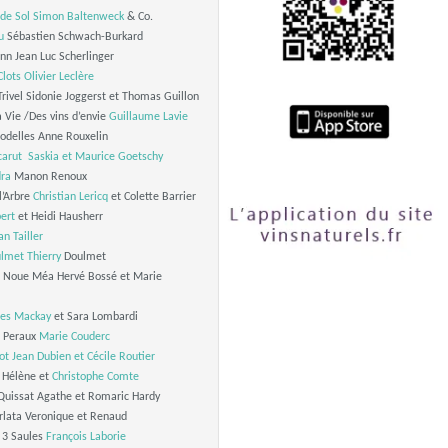
de Sol
Simon Baltenweck
& Co.
u
Sébastien Schwach-Burkard
n Jean Luc Scherlinger
lots
Olivier Leclère
rivel Sidonie Joggerst et Thomas Guillon
a Vie /Des vins d’envie
Guillaume Lavie
delles Anne Rouxelin
arut
Saskia et Maurice Goetschy
ra
Manon Renoux
l’Arbre
Christian Lericq
et Colette Barrier
ert
et Heidi Hausherr
an Tailler
lmet Thierry
Doulmet
 Noue Méa Hervé Bossé et Marie
les Mackay
et Sara Lombardi
s Peraux
Marie Couderc
ot
Jean Dubien et
Cécile Routier
Hélène et
Christophe Comte
uissat Agathe et Romaric Hardy
lata Veronique et Renaud
 3 Saules
François Laborie