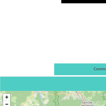
Comme
+
−