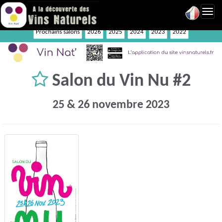
Toggl
navig
Prochains salons
2026
2025
2024
2023
2022
Salon du Vin Nu #2
25 & 26 novembre 2023