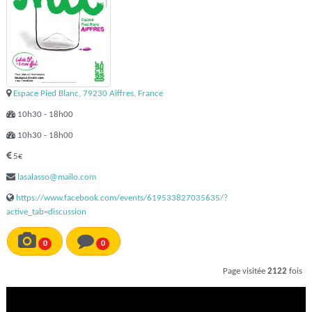
Espace Pied Blanc, 79230 Aiffres, France
10h30 - 18h00
10h30 - 18h00
5€
lasalasso@mailo.com
https://www.facebook.com/events/619533827035635/?
active_tab=discussion
0
0
Page visitée
2122
fois