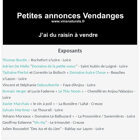
Exposants
Thomas Boutin
– Rochefort s/Loire - Loire
Adrien De Mello
"
Domaine de la petite soeur
" - Saint Aubin de Luigné - Loire
Tiphaine Pierlot
et Corentin Le Bolloch «
Domaine Autre Chose
»- Beaulieu
s/Layon - Loire
Vincent et Stéphanie
Deboutbertin
– Faye d’Anjou - Loire
Romain Verger
et Lucie Faderne «
Lé Thio Noots
» – Chemillé en Anjou/Valanjou -
Loire
Xavier Marchais
« le vin à poil » – La Bussière / Lafat - Creuse
Sylvain Martinez
– Le Thoureil - Loire
Yohann Moreaux « Domaine Le Balbuzard » – La Possonière / Savennières - Loire
Geoffrey Estienne "
Vin-Nu
" - Le trimoulet - Creuse
Julien Rousselot "Des Jus et du Lien" - Rablay sur Layon - Loire