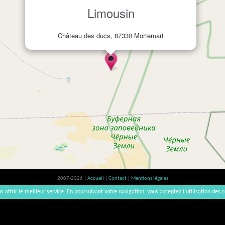
Limousin
Château des ducs, 87330 Mortemart
2007-2026 |
Accueil
|
Contact
|
Mentions légales
L'abus d'alcool est dangereux pour la santé, à consommer avec modération. | vinsnaturels | v3.12
s offrir le meilleur service. En poursuivant votre navigation, vous acceptez l’utilisation des c