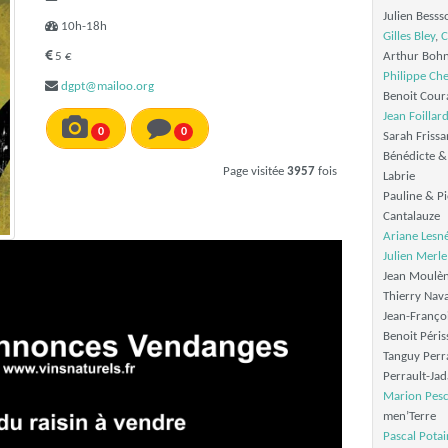
Julien Besss
10h-18h
Gilles Bley
,
C
5 €
Arthur Boh
Philippe Ch
dgpt@mailoo.org
Benoit Cour
Jean Foillar
0
0
Sarah Friss
Bénédicte 
Page visitée
3957
fois
Labrie
Pauline & Pi
Cantalauze
Ariane Lesn
Julien Merle
Jean Moulèn
Thierry Nav
Jean-Françoi
Benoit Péris
Tanguy Perr
Perrault-Ja
Marion Pes
men’Terre
Pascal Potai