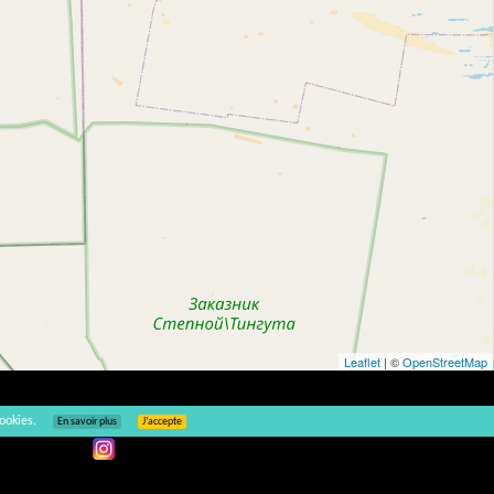
Leaflet
| ©
OpenStreetMap
ookies.
En savoir plus
J’accepte