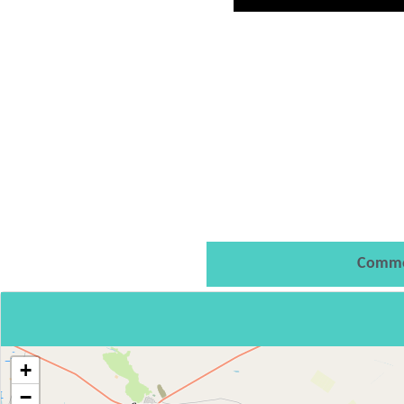
Comme
+
−