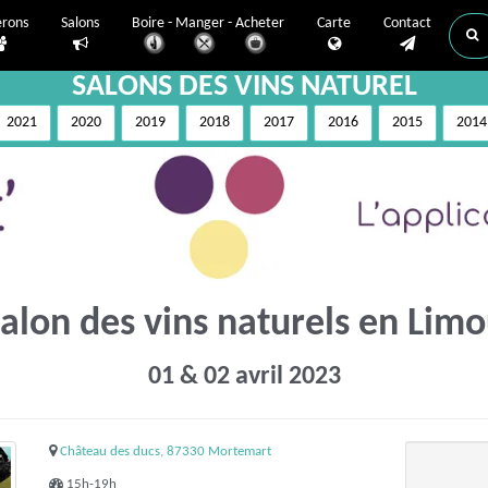
erons
Salons
Boire - Manger - Acheter
Carte
Contact
SALONS DES VINS NATUREL
2021
2020
2019
2018
2017
2016
2015
2014
alon des vins naturels en Limo
01 & 02 avril 2023
Château des ducs, 87330 Mortemart
15h-19h