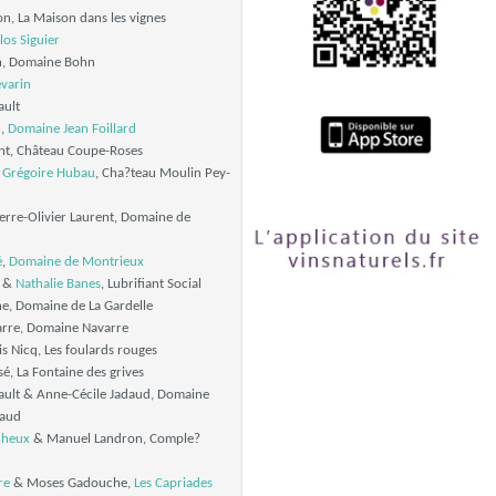
on, La Maison dans les vignes
los Siguier
n, Domaine Bohn
evarin
ault
d
,
Domaine
Jean Foillard
ant, Château Coupe-Roses
&
Grégoire Hubau
, Cha?teau Moulin Pey-
erre-Olivier Laurent, Domaine de
é
,
Domaine de Montrieux
&
Nathalie Banes
, Lubrifiant Social
e, Domaine de La Gardelle
arre, Domaine Navarre
s Nicq, Les foulards rouges
sé, La Fontaine des grives
ault & Anne-Cécile Jadaud, Domaine
daud
cheux
& Manuel Landron, Comple?
re
& Moses Gadouche,
Les Capriades