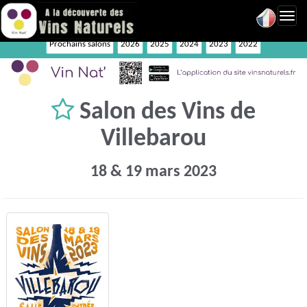
Toggl
navig
Prochains salons
2026
2025
2024
2023
2022
Salon des Vins de
Villebarou
18 & 19 mars 2023