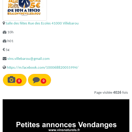
Salle des fêtes Rue des Ecoles 41000 Villebarou
10h
h01
5€
vins.villebarou@gmail.com
https://m.facebook.com/100068820055994/
0
0
Page visitée
4026
fois