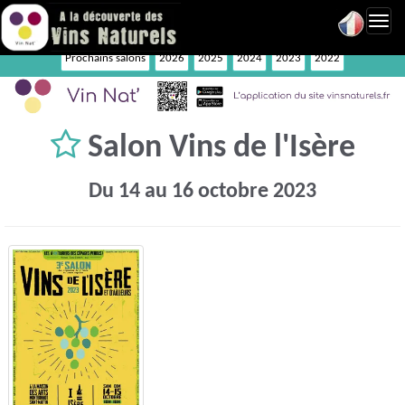
Toggl
navig
Prochains salons
2026
2025
2024
2023
2022
Salon Vins de l'Isère
Du 14 au 16 octobre 2023