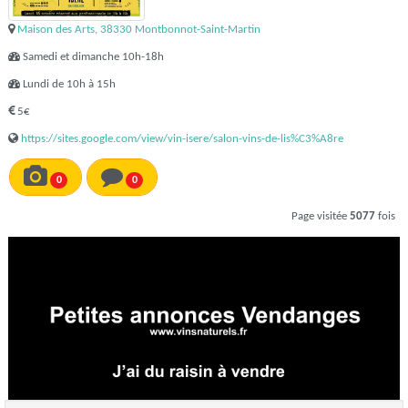
Maison des Arts, 38330 Montbonnot-Saint-Martin
Samedi et dimanche 10h-18h
Lundi de 10h à 15h
5€
https://sites.google.com/view/vin-isere/salon-vins-de-lis%C3%A8re
0
0
Page visitée
5077
fois