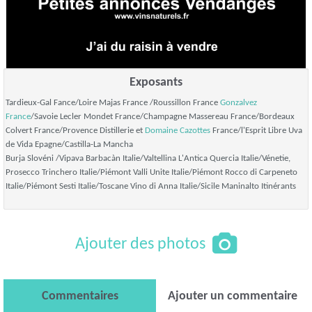
Exposants
Tardieux-Gal Fance/Loire Majas France /Roussillon France
Gonzalvez
France
/Savoie Lecler Mondet France/Champagne Massereau France/Bordeaux
Colvert France/Provence Distillerie et
Domaine Cazottes
France/l'Esprit Libre Uva
de Vida Epagne/Castilla-La Mancha
Burja Slovéni /Vipava Barbacàn Italie/Valtellina L'Antica Quercia Italie/Vénetie,
Prosecco Trinchero Italie/Piémont Valli Unite Italie/Piémont Rocco di Carpeneto
Italie/Piémont Sesti Italie/Toscane Vino di Anna Italie/Sicile Maninalto Itinérants
Ajouter des photos
Commentaires
Ajouter un commentaire