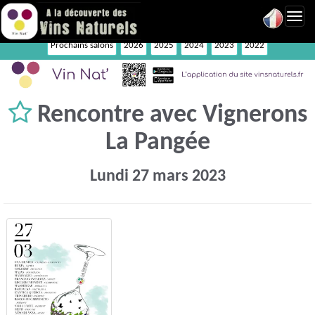
Toggl
navig
Prochains salons
2026
2025
2024
2023
2022
Rencontre avec Vignerons
La Pangée
Lundi 27 mars 2023