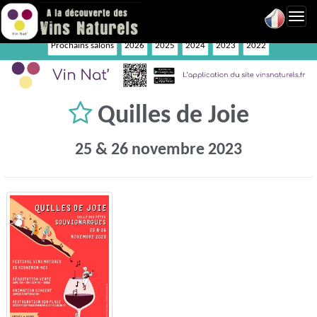
Toggl
navig
Prochains salons
2026
2025
2024
2023
2022
Quilles de Joie
25 & 26 novembre 2023