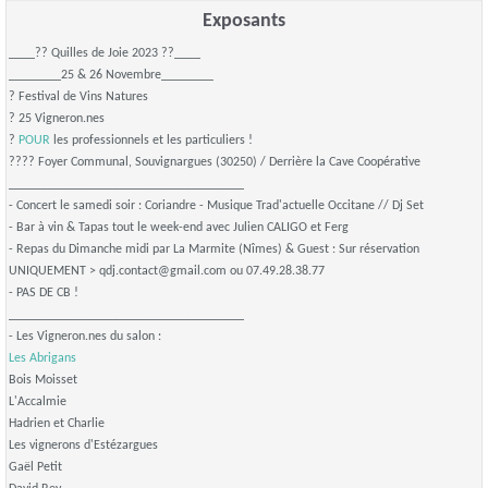
Exposants
____?? Quilles de Joie 2023 ??____
________25 & 26 Novembre________
? Festival de Vins Natures
? 25 Vigneron.nes
?
POUR
les professionnels et les particuliers !
???? Foyer Communal, Souvignargues (30250) / Derrière la Cave Coopérative
____________________________________
- Concert le samedi soir : Coriandre - Musique Trad'actuelle Occitane // Dj Set
- Bar à vin & Tapas tout le week-end avec Julien CALIGO et Ferg
- Repas du Dimanche midi par La Marmite (Nîmes) & Guest : Sur réservation
UNIQUEMENT > qdj.contact@gmail.com ou 07.49.28.38.77
- PAS DE CB !
____________________________________
- Les Vigneron.nes du salon :
Les Abrigans
Bois Moisset
L'Accalmie
Hadrien et Charlie
Les vignerons d'Estézargues
Gaël Petit