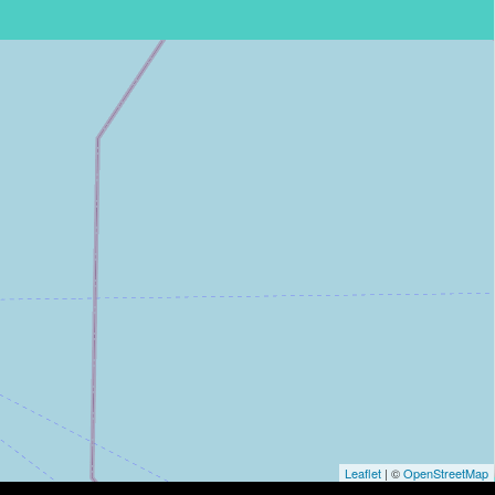
Leaflet
| ©
OpenStreetMap