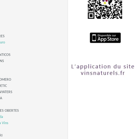
RES
uro
NTICOS
NS
ROMERO
ETIC
NYATERS
JA
TES OBERTES
da
a Vins
RI