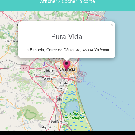
Afficher / Cacher la carte
×
Pura Vida
La Escuela, Carrer de Dénia, 32, 46004 València