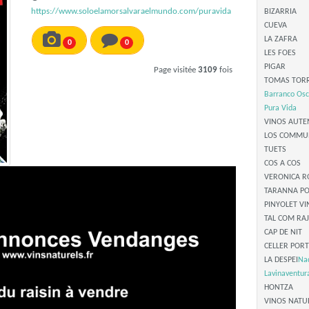
https://www.soloelamorsalvaraelmundo.com/puravida
BIZARRIA
CUEVA
LA ZAFRA
0
0
LES FOES
PIGAR
Page visitée
3109
fois
TOMAS TOR
Barranco Osc
Pura Vida
VINOS AUTE
LOS COMMU
TUETS
COS A COS
VERONICA 
TARANNA PO
PINYOLET VI
TAL COM RA
CAP DE NIT
CELLER POR
LA DESPEI
Na
Lavinaventur
HONTZA
VINOS NATU