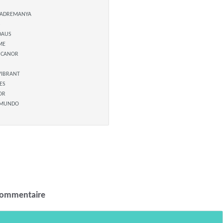
MADREMANYA
S
 DAUS
IME
 CANOR
VIBRANT
UES
MOR
 MUNDO
commentaire