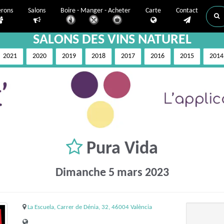
erons
Salons
Boire - Manger - Acheter
Carte
Contact
SALONS DES VINS NATUREL
2021
2020
2019
2018
2017
2016
2015
2014
Pura Vida
Dimanche 5 mars 2023
La Escuela, Carrer de Dénia, 32, 46004 València