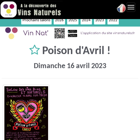
Toggl
navig
Prochains salons
2026
2025
2024
2023
2022
Poison d'Avril !
Dimanche 16 avril 2023