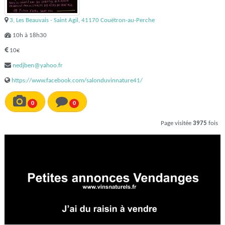
3, Les Beauvais - Saint Agil, 41170 Couëtron-au-Perche
10h à 18h30
10€
nedjben@yahoo.fr
https://www.facebook.com/salonduvinnature41/
0
0
Page visitée
3975
fois