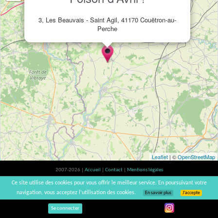
3, Les Beauvais - Saint Agil, 41170 Couëtron-au-
Perche
Leaflet
| ©
OpenStreetMap
2007-2026 |
Accueil
|
Contact
|
Mentions légales
L'abus d'alcool est dangereux pour la santé, à consommer avec modération. |
Ce site utilise des cookies pour vous offrir le meilleur service. En poursuivant votre
vinsnaturels | v3.12
navigation, vous acceptez l’utilisation des cookies.
En savoir plus
J’accepte
Se connecter