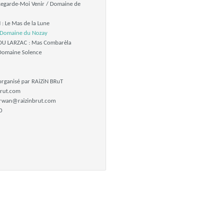
egarde-Moi Venir / Domaine de
: Le Mas de la Lune
Domaine du Nozay
DU LARZAC : Mas Combarèla
Domaine Solence
rganisé par RAiZiN BRuT
brut.com
urwan@raizinbrut.com
0