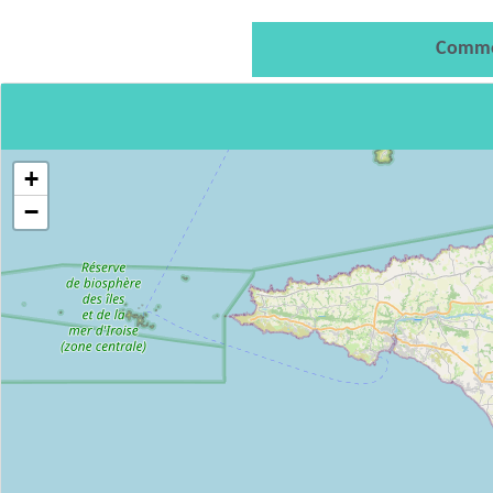
Comme
+
−