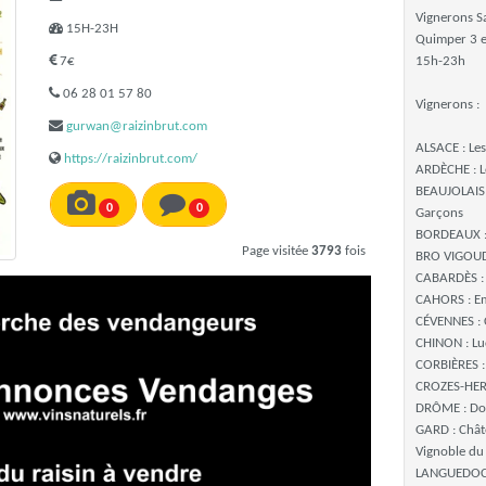
Vignerons S
15H-23H
Quimper 3 e
7€
15h-23h
06 28 01 57 80
Vignerons :
gurwan@raizinbrut.com
ALSACE : Les
https://raizinbrut.com/
ARDÈCHE : Le
BEAUJOLAIS
0
0
Garçons
BORDEAUX 
Page visitée
3793
fois
BRO VIGOUD
CABARDÈS :
CAHORS : E
CÉVENNES :
CHINON : Luc
CORBIÈRES : 
CROZES-HERM
DRÔME : Do
GARD : Chât
Vignoble du
LANGUEDOC