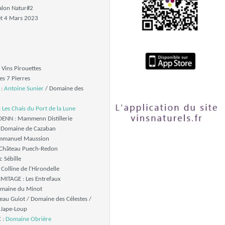
alon Natur#2
t 4 Mars 2023
 Vins Pirouettes
s 7 Pierres
 :
Antoine Sunier
/ Domaine des
:
Les Chais du Port de la Lune
ENN : Mammenn Distillerie
 Domaine de Cazaban
mmanuel Maussion
 Château Puech-Redon
 Sébille
Colline de l'Hirondelle
ITAGE : Les Entrefaux
maine du Minot
eau Guiot / Domaine des Célestes /
 Jape-Loup
 :
Domaine Obrière