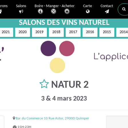
erons
Salons
Boire - Manger - Acheter
Carte
Contact
SALONS DES VINS NATUREL
2021
2020
2019
2018
2017
2016
2015
2014
NATUR 2
3 & 4 mars 2023
Bar du Commerce 10 Rue Astor, 29000 Quimper
15H-23H