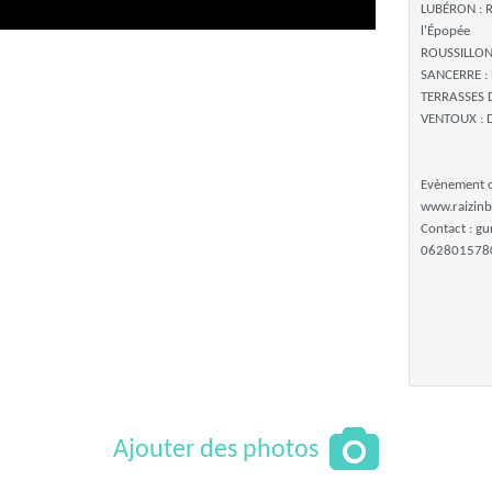
LUBÉRON : R
l'Épopée
ROUSSILLON 
SANCERRE :
TERRASSES 
VENTOUX : 
Evènement o
www.raizin
Contact : g
062801578
Ajouter des photos