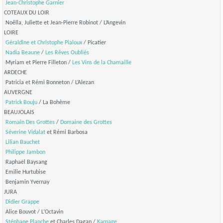
Jean-Christophe Garnier
COTEAUX DU LOIR
Noêlla, Juliette et Jean-Pierre Robinot / L’Angevin
LOIRE
Géraldine et Christophe Pialoux
/ Picatier
Nadia Beaune
/
Les Rêves Oubliés
Myriam et Pierre Filleton /
Les Vins de la Chamaille
ARDECHE
Patricia et Rémi Bonneton / L’Alezan
AUVERGNE
Patrick Bouju
/ La Bohème
BEAUJOLAIS
Romain Des Grottes
/
Domaine des Grottes
Séverine Vidalat
et Rémi Barbosa
Lilian Bauchet
Philippe Jambon
Raphaël Baysang
Emilie Hurtubise
Benjamin Yvernay
JURA
Didier Grappe
Alice Bouvot / L’Octavin
Stéphane Planche
et Charles Dagan /
Karnage