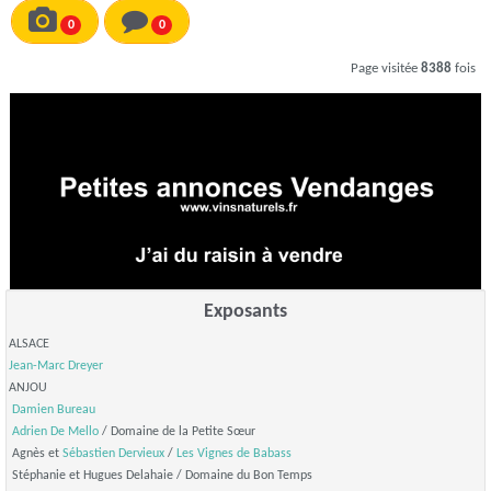
0
0
Page visitée
8388
fois
Exposants
ALSACE
Jean-Marc Dreyer
ANJOU
Damien Bureau
Adrien De Mello
/ Domaine de la Petite Sœur
Agnès et
Sébastien Dervieux
/
Les Vignes de Babass
Stéphanie et Hugues Delahaie / Domaine du Bon Temps