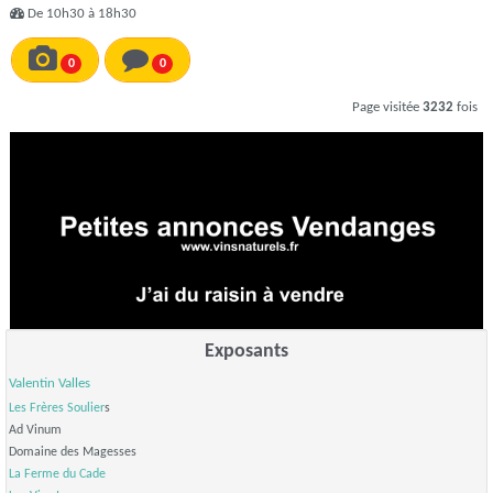
De 10h30 à 18h30
0
0
Page visitée
3232
fois
Exposants
Valentin Valles
Les Frères Soulier
s
Ad Vinum
Domaine des Magesses
La Ferme du Cade