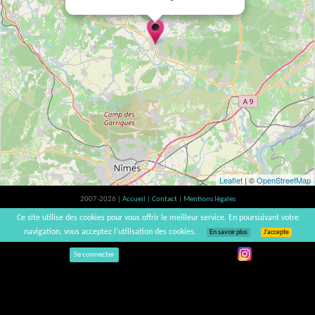
Leaflet
| ©
OpenStreetMap
2007-2026 |
Accueil
|
Contact
|
Mentions légales
L'abus d'alcool est dangereux pour la santé, à consommer avec modération. |
Ce site utilise des cookies pour vous offrir le meilleur service. En poursuivant votre
vinsnaturels | v3.12
navigation, vous acceptez l’utilisation des cookies.
En savoir plus
J’accepte
Se connecter