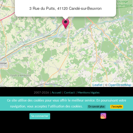
3 Rue du Puits, 41120 Candé-sur-Beuvron
Leaflet
| ©
OpenStreetMap
2007-2026 |
Accueil
|
Contact
|
Mentions légales
L'abus d'alcool est dangereux pour la santé, à consommer avec modération. |
Ce site utilise des cookies pour vous offrir le meilleur service. En poursuivant votre
vinsnaturels | v3.12
navigation, vous acceptez l’utilisation des cookies.
En savoir plus
J’accepte
Se connecter