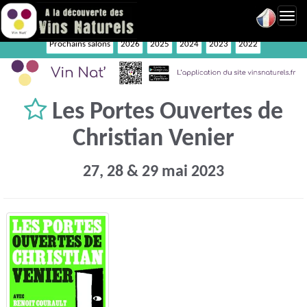
Toggl
navig
Prochains salons
2026
2025
2024
2023
2022
Les Portes Ouvertes de
Christian Venier
27, 28 & 29 mai 2023