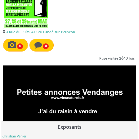
3 Rue du Puits, 41120 Candé-sur-Beuvron
0
0
Page visitée
2640
fois
Exposants
Christian Venier