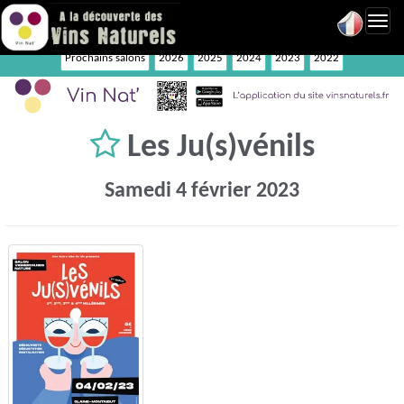
Toggl
navig
Prochains salons
2026
2025
2024
2023
2022
Les Ju(s)vénils
Samedi 4 février 2023