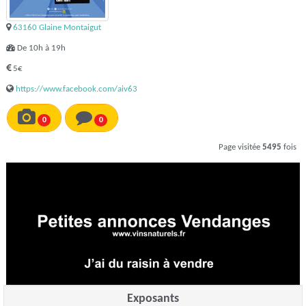
63160 Glaine Montaigut
De 10h à 19h
5€
https://www.facebook.com/aiv63
0
0
Page visitée
5495
fois
Exposants