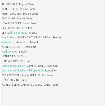
JAUFRE MAS . Puy de Dôme
CLAIRE & EDO . Puy de Dôme
HENRI CHAUVET . Puy de Dôme
ERIC DURIF . Puy de Dome
L'EAU QUI DORT . Haute Loire
LES HIPPOGRIFFES . Allier
LE
Moulin de Rameau
. Creuse
Aux Ardents
- MYLÈNE & THOMAS JUBAN . Brouilly
Vins Drach
. Meurthe et Moselle
AURÉLIE CROZET . Beaujolais
Axel Domont
. Savoie
KETURA ROUX . Tarn
RAPHAEL RAYBOIS . Gard
Domaine du Sablier
- Camille MEGE . Roussillon
Domaine de l'Epeire
-
Philippe Petit
. Roussillon
CLOS PRÉSENT - Sophie HERAUD . Corbières
RÉMÉDIO VINI . Italie
AURÉLY & JEAN BAPTISTE GAZEAU/BALDI . Loire