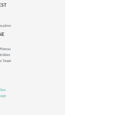
EST
tocyâme
NE
Plateau
Brûlées
a Taupe
llon
vage