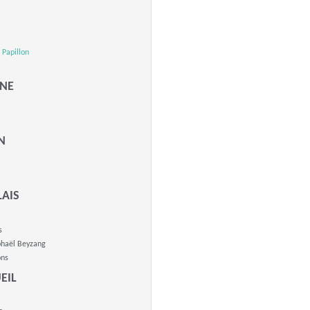
e Papillon
l
NE
N
AIS
s
phaël Beyzang
ons
EIL