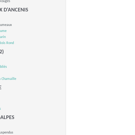
 Rouges
X D'ANCENIS
Jumeaux
Plume
arin
Bois Rond
2)
bliés
a Chamaille
E
s
-ALPES
Suspendus