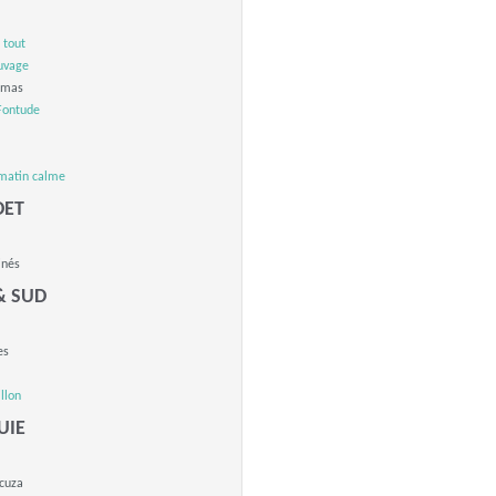
 tout
uvage
imas
Fontude
matin calme
ET
inés
& SUD
es
llon
UIE
cuza