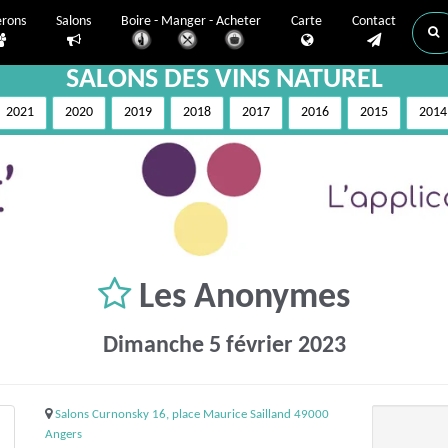
erons
Salons
Boire - Manger - Acheter
Carte
Contact
SALONS DES VINS NATUREL
2021
2020
2019
2018
2017
2016
2015
2014
Les Anonymes
Dimanche 5 février 2023
Salons Curnonsky 16, place Maurice Sailland 49000
Angers