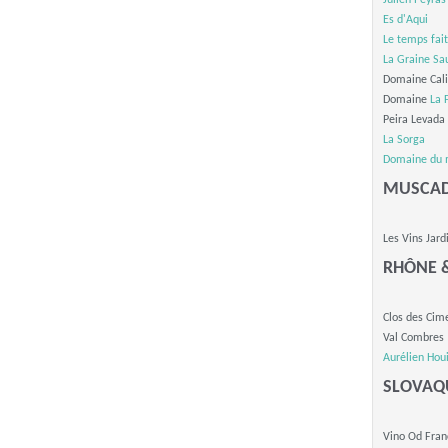
Julien Peyras
Es d'Aqui
Le temps fait
La Graine Sa
Domaine Cal
Domaine
La 
Peira Levada
La Sorga
Domaine du 
MUSCAD
Les Vins Jard
RHÔNE 
Clos des Cim
Val Combres
Aurélien Houi
SLOVAQ
Vino Od Fran