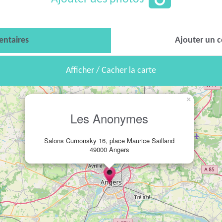
ntaires
Ajouter un 
Afficher / Cacher la carte
×
Les Anonymes
Salons Curnonsky 16, place Maurice Sailland
49000 Angers