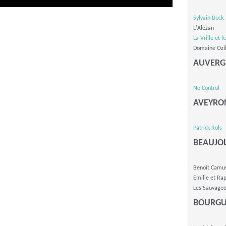
Sylvain Bock
L'Alezan
La Vrille et l
Domaine Ozi
AUVERG
No Control
AVEYRO
Patrick Rols
BEAUJOL
Benoît Camu
Emilie et Ra
Les Sauvage
BOURGU