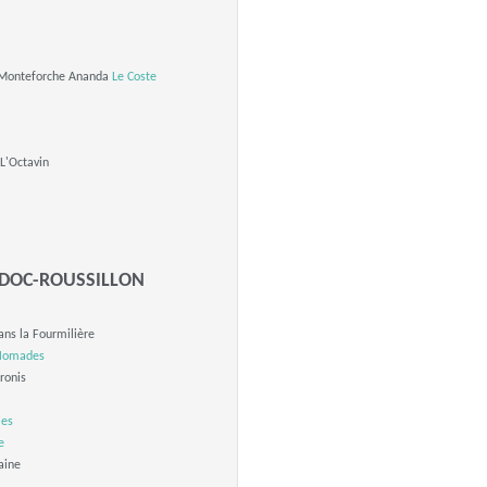
 Monteforche Ananda
Le Coste
L'Octavin
DOC-ROUSSILLON
ans la Fourmilière
 Nomades
ronis
ies
e
aine