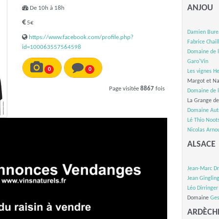
ANJOU
De 10h à 18h
5€
Damien Bure
https://www.facebook.com/profile.php?
Fabrice Chail
id=100063557564598
Domaine de l
Garo'Vin
0
0
Les vignes He
Margot et Na
Page visitée
8867
fois
Domaine de l
La Grange d
Domaine Aut
Lé Thio Noot
Nicolas Arno
ALSACE
Jean-Marc Dr
Jean Ginglin
Léo Dirringer
Domaine
Ges
ARDÈCH