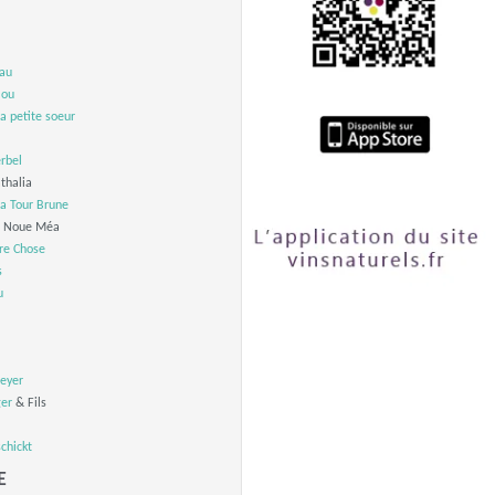
au
lou
a petite soeur
rbel
thalia
a Tour Brune
e Noue Méa
re Chose
s
u
eyer
ger
& Fils
chickt
E