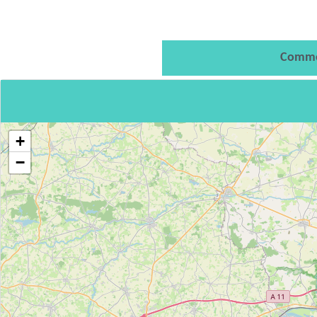
Comme
+
−