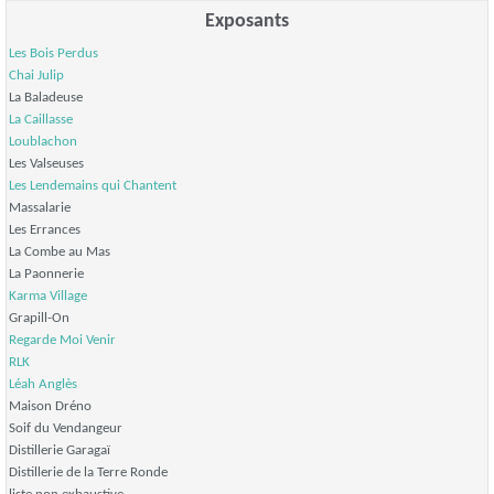
Exposants
Les Bois Perdus
Chai Julip
La Baladeuse
La Caillasse
Loublachon
Les Valseuses
Les Lendemains qui Chantent
Massalarie
Les Errances
La Combe au Mas
La Paonnerie
Karma Village
Grapill-On
Regarde Moi Venir
RLK
Léah Anglès
Maison Dréno
Soif du Vendangeur
Distillerie Garagaï
Distillerie de la Terre Ronde