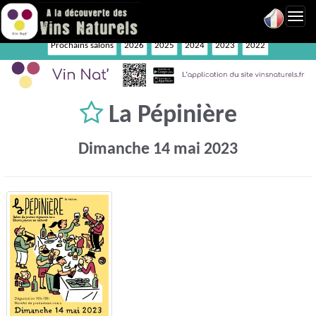
Toggl
navig
Prochains salons
2026
2025
2024
2023
2022
La Pépinière
Dimanche 14 mai 2023