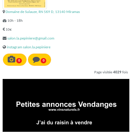
Domaine de Sulauze, RN 569 D, 13140 Miramas
10h - 18h
10€
salon.la.pepiniere@gmail.com
instagram salon.la.pepiniere
0
0
Page visitée
4029
fois