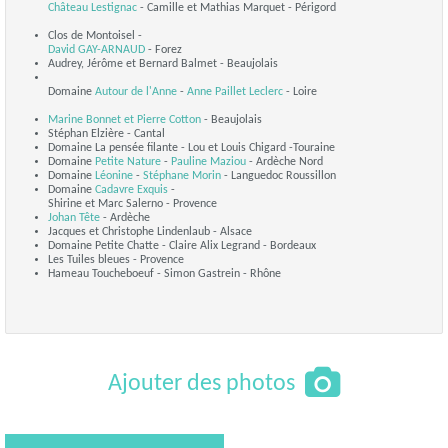
Château Lestignac
- Camille et Mathias Marquet - Périgord
Clos de Montoisel -
David GAY-ARNAUD
- Forez
Audrey, Jérôme et Bernard Balmet - Beaujolais
Domaine
Autour de l'Anne
-
Anne Paillet Leclerc
- Loire
Marine Bonnet et
Pierre Cotton
- Beaujolais
Stéphan Elzière - Cantal
Domaine La pensée filante - Lou et Louis Chigard -Touraine
Domaine
Petite Nature
-
Pauline Maziou
- Ardèche Nord
Domaine
Léonine
-
Stéphane Morin
- Languedoc Roussillon
Domaine
Cadavre Exquis
-
Shirine et Marc Salerno - Provence
Johan Tête
- Ardèche
Jacques et Christophe Lindenlaub - Alsace
Domaine Petite Chatte - Claire Alix Legrand - Bordeaux
Les Tuiles bleues - Provence
Hameau Toucheboeuf - Simon Gastrein - Rhône
Ajouter des photos