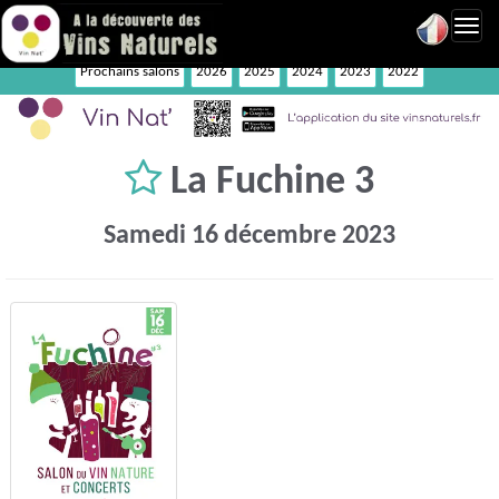
Toggl
navig
Prochains salons
2026
2025
2024
2023
2022
La Fuchine 3
Samedi 16 décembre 2023