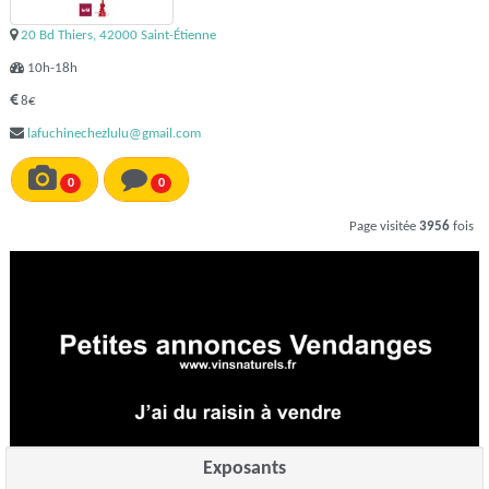
20 Bd Thiers, 42000 Saint-Étienne
10h-18h
8€
lafuchinechezlulu@gmail.com
0
0
Page visitée
3956
fois
Exposants