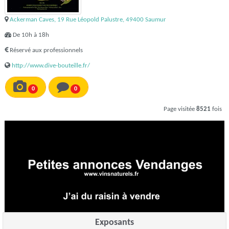
Ackerman Caves, 19 Rue Léopold Palustre, 49400 Saumur
De 10h à 18h
Réservé aux professionnels
http://www.dive-bouteille.fr/
0
0
Page visitée
8521
fois
Exposants