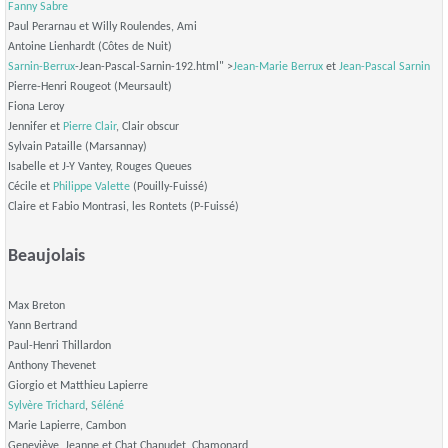
Fanny Sabre
Paul Perarnau et Willy Roulendes, Ami
Antoine Lienhardt (Côtes de Nuit)
Sarnin-Berrux
-Jean-Pascal-Sarnin-192.html" >
Jean-Marie Berrux
et
Jean-Pascal Sarnin
Pierre-Henri Rougeot (Meursault)
Fiona Leroy
Jennifer et
Pierre Clair
, Clair obscur
Sylvain Pataille (Marsannay)
Isabelle et J-Y Vantey, Rouges Queues
Cécile et
Philippe Valette
(Pouilly-Fuissé)
Claire et Fabio Montrasi, les Rontets (P-Fuissé)
Beaujolais
Max Breton
Yann Bertrand
Paul-Henri Thillardon
Anthony Thevenet
Giorgio et Matthieu Lapierre
Sylvère Trichard
,
Séléné
Marie Lapierre, Cambon
Geneviève, Jeanne et Chat Chanudet, Chamonard