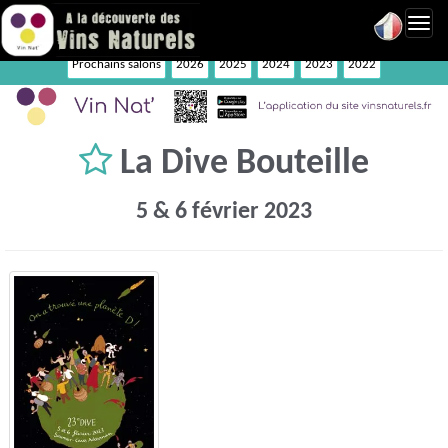
Toggl
navig
Prochains salons
2026
2025
2024
2023
2022
La Dive Bouteille
5 & 6 février 2023