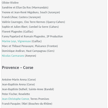
Olivier Rivière
Sandrine et Elian Da Ros (Marmandais)
Yvonne et Jean-René Hégoburu, Souch (Jurançon)
Franck Lihour, Castera (Jurançon)
Valérie Courreges, Clos Terre Kermes (Quercy-Cahors)
Sophie et Julien Ilbert, Combel-la-Serre (Cahors)
Florent Plageoles (Gaillac)
Fanny Papelard et Romain Plageoles, 2P Production
Marine Leys
,
Vignereuse
(Gaillac)
Marc et Thibaut Penavayre, Plaisance (Fronton)
Dominique Andiran, Haut Campagnau (Gers)
Nicolas Carmarans
(Aveyron)
Provence – Corse
Antoine-Marie Arena (Corse)
Jean-Baptiste Arena (Corse)
Jean-Baptiste Dutheil, Sainte-Anne (Bandol)
Peter Fischer, Revelette
Jean-Christophe Comor
, Terres Promises
Franck Pasquier, l’Abri (Bouches-du-Rhône)