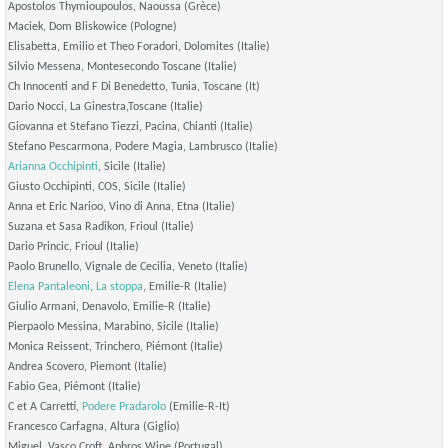
Apostolos Thymioupoulos, Naoussa (Grèce)
Maciek, Dom Bliskowice (Pologne)
Elisabetta, Emilio et Theo Foradori, Dolomites (Italie)
Silvio Messena, Montesecondo Toscane (Italie)
Ch Innocenti and F Di Benedetto, Tunia, Toscane (It)
Dario Nocci, La Ginestra,Toscane (Italie)
Giovanna et Stefano Tiezzi, Pacina, Chianti (Italie)
Stefano Pescarmona, Podere Magia, Lambrusco (Italie)
Arianna Occhipinti
, Sicile (Italie)
Giusto Occhipinti, COS, Sicile (Italie)
Anna et Eric Narioo, Vino di Anna, Etna (Italie)
Suzana et Sasa Radikon, Frioul (Italie)
Dario Princic, Frioul (Italie)
Paolo Brunello, Vignale de Cecilia, Veneto (Italie)
Elena Pantaleoni
,
La stoppa
, Emilie-R (Italie)
Giulio Armani, Denavolo, Emilie-R (Italie)
Pierpaolo Messina, Marabino, Sicile (Italie)
Monica Reissent, Trinchero, Piémont (Italie)
Andrea Scovero, Piemont (Italie)
Fabio Gea, Piémont (Italie)
C et A Carretti,
Podere Pradarolo
(Emilie-R-It)
Francesco Carfagna, Altura (Giglio)
Miguel, Vasco Croft, Aphros Wine (Portugal)