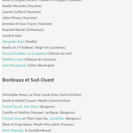
Anne et Grégory Leclerc, Chahut et Prodiges (Touraine)
Noella Morantin (Touraine)
Laurent Saillard (Touraine)
Julien Pineau (Touraine)
Brendan et Sean Tracey (Touraine)
Reynald Héaulé (Orléannais)
Caroline Bain
Alexandre Bain
(Pouilly)
Noella et J-P Robinot, l’Ange Vin (Jasnières)
Renaud Guettier
,
La Grapperie
(Côteaux du Loir)
Mathieu Coste
(Côteaux du Giennois)
Jean Maupertuis
(Côtes d’Auvergne)
Bordeaux et Sud-Ouest
Christophe Pueyo, La Fleur Garde Rose (Saint-Emilion)
David et Michel Favard, Meylet (Saint-Emilion)
Franck Pascal
,
Jonc Blanc
(Bergerac)
Camille et Mathias Marquet, Lestignac (Bergerac)
Florent Girou
et Thien Uyen Do,
Combrillac
(Bergerac)
Béné et Grég Hubau, Moulin Pey-Labrie (Fronsac)
Henri Duporge
, le Geai(Bordeaux)