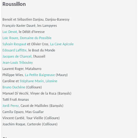
Roussillon
Benoit et Sébastien Danjou, Danjou-Banessy
François-Xavier Dauré, les Lampyres
Luc Devot
, le Débit d’Ivresse
Loïc Roure
,
Domaine du Possible
Sylvain Respaut
et Olivier Cros,
La Cave Apicole
Edouard Laffitte
, le Bout du Monde
Jacques de Chancel
, l’Ausseil
Jean-Louis Tribouley
Laurent Roger, Mataburro
Philippe Wies,
La Petite Baigneuse
(Maury)
Caroline et
Stéphane Morin
,
Léonine
Bruno Duchêne
(Collioure)
Manuel Di Vecchi, Vinyer de la Ruca (Banyuls)
Tutti Fruti Ananas
Jordi Perez
, Casot de Mailloles (Banyuls)
Camila Opazo, Mas Guallar
Vincent Cantié, Tour Vieille (Collioure)
Joachim Roque, Carterole (Collioure)