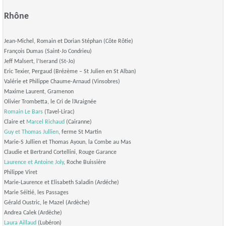
Rhône
Jean-Michel, Romain et Dorian Stéphan (Côte Rôtie)
François Dumas (Saint-Jo Condrieu)
Jeff Malsert, l’Iserand (St-Jo)
Eric Texier, Pergaud (Brézème – St Julien en St Alban)
Valérie et Philippe Chaume-Arnaud (Vinsobres)
Maxime Laurent, Gramenon
Olivier Trombetta, le Cri de l’Araignée
Romain Le Bars
(Tavel-Lirac)
Claire et
Marcel Richaud
(Cairanne)
Guy et Thomas Jullien
, ferme St Martin
Marie-S Jullien et Thomas Ayoun, la Combe au Mas
Claudie et Bertrand Cortellini, Rouge Garance
Laurence et Antoine Joly
, Roche Buissière
Philippe Viret
Marie-Laurence et Elisabeth Saladin (Ardéche)
Marie Séitié, les Passages
Gérald Oustric, le Mazel (Ardèche)
Andrea Calek (Ardèche)
Laura Aillaud
(Lubéron)