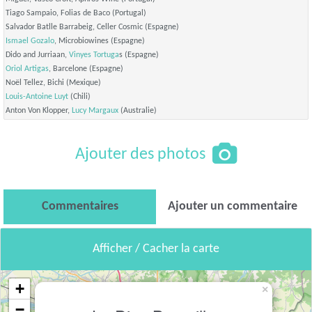
Tiago Sampaio, Folias de Baco (Portugal)
Salvador Batlle Barrabeig, Celler Cosmic (Espagne)
Ismael Gozalo
, Microbiowines (Espagne)
Dido and Jurriaan,
Vinyes Tortuga
s (Espagne)
Oriol Artigas
, Barcelone (Espagne)
Noël Tellez, Bichi (Mexique)
Louis-Antoine Luyt
(Chili)
Anton Von Klopper,
Lucy Margaux
(Australie)
Ajouter des photos
Commentaires
Ajouter un commentaire
Afficher / Cacher la carte
+
×
−