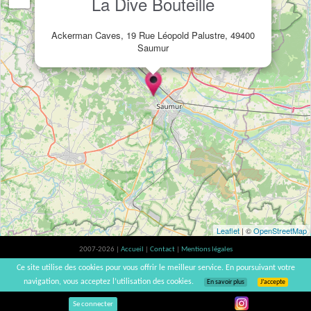
La Dive Bouteille
Ackerman Caves, 19 Rue Léopold Palustre, 49400
Saumur
Leaflet
| ©
OpenStreetMap
2007-2026 |
Accueil
|
Contact
|
Mentions légales
L'abus d'alcool est dangereux pour la santé, à consommer avec modération. |
Ce site utilise des cookies pour vous offrir le meilleur service. En poursuivant votre
vinsnaturels | v3.12
navigation, vous acceptez l’utilisation des cookies.
En savoir plus
J’accepte
Se connecter