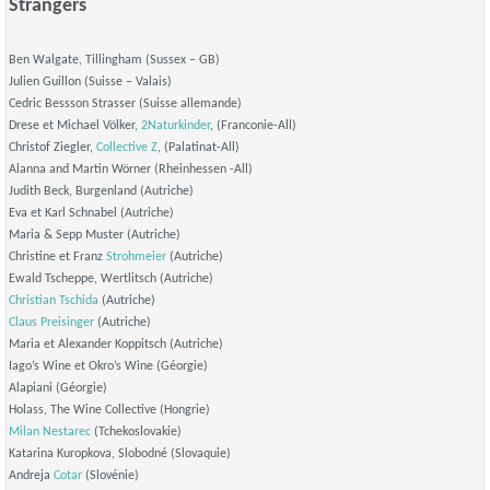
Strangers
Ben Walgate, Tillingham (Sussex – GB)
Julien Guillon (Suisse – Valais)
Cedric Bessson Strasser (Suisse allemande)
Drese et Michael Völker,
2Naturkinder
, (Franconie-All)
Christof Ziegler,
Collective Z
, (Palatinat-All)
Alanna and Martin Wörner (Rheinhessen -All)
Judith Beck, Burgenland (Autriche)
Eva et Karl Schnabel (Autriche)
Maria & Sepp Muster (Autriche)
Christine et Franz
Strohmeier
(Autriche)
Ewald Tscheppe, Wertlitsch (Autriche)
Christian Tschida
(Autriche)
Claus Preisinger
(Autriche)
Maria et Alexander Koppitsch (Autriche)
Iago’s Wine et Okro’s Wine (Géorgie)
Alapiani (Géorgie)
Holass, The Wine Collective (Hongrie)
Milan Nestarec
(Tchekoslovakie)
Katarina Kuropkova, Slobodné (Slovaquie)
Andreja
Cotar
(Slovénie)