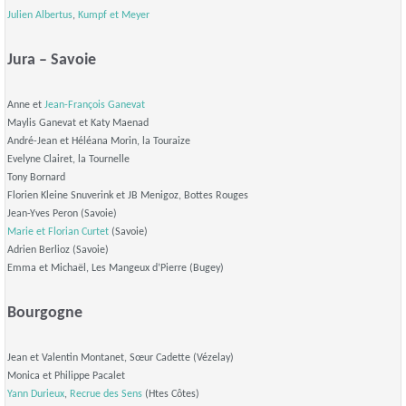
Julien Albertus
,
Kumpf et Meyer
Jura – Savoie
Anne et
Jean-François Ganevat
Maylis Ganevat et Katy Maenad
André-Jean et Héléana Morin, la Touraize
Evelyne Clairet, la Tournelle
Tony Bornard
Florien Kleine Snuverink et JB Menigoz, Bottes Rouges
Jean-Yves Peron (Savoie)
Marie et Florian Curtet
(Savoie)
Adrien Berlioz (Savoie)
Emma et Michaël, Les Mangeux d’Pierre (Bugey)
Bourgogne
Jean et Valentin Montanet, Sœur Cadette (Vézelay)
Monica et Philippe Pacalet
Yann Durieux
,
Recrue des Sens
(Htes Côtes)