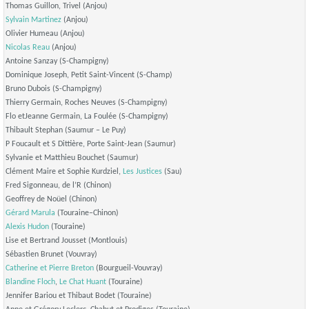
Thomas Guillon, Trivel (Anjou)
Sylvain Martinez
(Anjou)
Olivier Humeau (Anjou)
Nicolas Reau
(Anjou)
Antoine Sanzay (S-Champigny)
Dominique Joseph, Petit Saint-Vincent (S-Champ)
Bruno Dubois (S-Champigny)
Thierry Germain, Roches Neuves (S-Champigny)
Flo etJeanne Germain, La Foulée (S-Champigny)
Thibault Stephan (Saumur – Le Puy)
P Foucault et S Dittière, Porte Saint-Jean (Saumur)
Sylvanie et Matthieu Bouchet (Saumur)
Clément Maire et Sophie Kurdziel,
Les Justices
(Sau)
Fred Sigonneau, de l’R (Chinon)
Geoffrey de Noüel (Chinon)
Gérard Marula
(Touraine–Chinon)
Alexis Hudon
(Touraine)
Lise et Bertrand Jousset (Montlouis)
Sébastien Brunet (Vouvray)
Catherine et Pierre Breton
(Bourgueil-Vouvray)
Blandine Floch
,
Le Chat Huant
(Touraine)
Jennifer Bariou et Thibaut Bodet (Touraine)