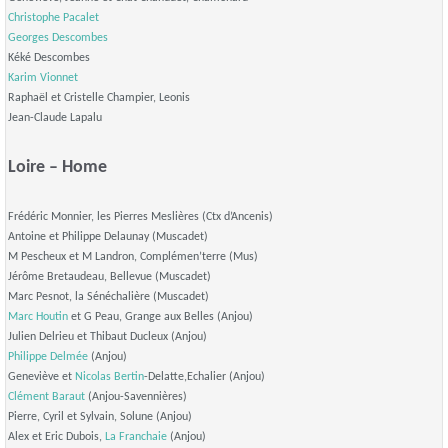
Christophe Pacalet
Georges Descombes
Kéké Descombes
Karim Vionnet
Raphaël et Cristelle Champier, Leonis
Jean-Claude Lapalu
Loire – Home
Frédéric Monnier, les Pierres Meslières (Ctx d’Ancenis)
Antoine et Philippe Delaunay (Muscadet)
M Pescheux et M Landron, Complémen’terre (Mus)
Jérôme Bretaudeau, Bellevue (Muscadet)
Marc Pesnot, la Sénéchalière (Muscadet)
Marc Houtin
et G Peau, Grange aux Belles (Anjou)
Julien Delrieu et Thibaut Ducleux (Anjou)
Philippe Delmée
(Anjou)
Geneviève et
Nicolas Bertin
-Delatte,Echalier (Anjou)
Clément Baraut
(Anjou-Savennières)
Pierre, Cyril et Sylvain, Solune (Anjou)
Alex et Eric Dubois,
La Franchaie
(Anjou)