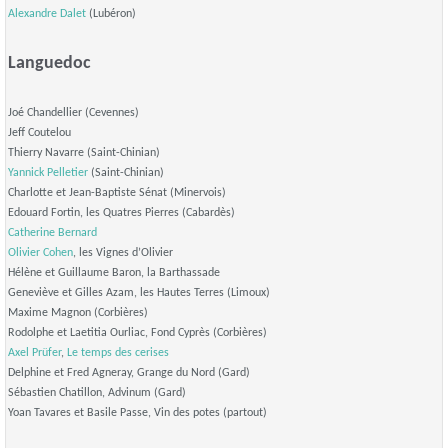
Alexandre Dalet
(Lubéron)
Languedoc
Joé Chandellier (Cevennes)
Jeff Coutelou
Thierry Navarre (Saint-Chinian)
Yannick Pelletier
(Saint-Chinian)
Charlotte et Jean-Baptiste Sénat (Minervois)
Edouard Fortin, les Quatres Pierres (Cabardès)
Catherine Bernard
Olivier Cohen
, les Vignes d’Olivier
Hélène et Guillaume Baron, la Barthassade
Geneviève et Gilles Azam, les Hautes Terres (Limoux)
Maxime Magnon (Corbières)
Rodolphe et Laetitia Ourliac, Fond Cyprès (Corbières)
Axel Prüfer
,
Le temps des cerises
Delphine et Fred Agneray, Grange du Nord (Gard)
Sébastien Chatillon, Advinum (Gard)
Yoan Tavares et Basile Passe, Vin des potes (partout)