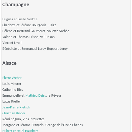
Champagne
Hugues et Lucile Godmé
Charlotte et Jérôme Bourgeois – Diaz
Hélène et Bertrand Gautherot, Vouette Sorbée
Valérie et Thomas Frison, Val-Frison
Vincent Laval
Bénédicte et Emmanuel Leroy, Ruppert-Leroy
Alsace
Pierre Weber
Louis Maurer
Catherine Riss
Emmanuelle et
Mathieu Deiss
, le Rêveur
Lucas Rieffel
Jean-Pierre Rietsch
Christian Binner
Rémi Ségura, Vins Pirouettes
Morgane et Jérôme François, Grange de l’Oncle Charles
Hubert et Heidi Hausherr