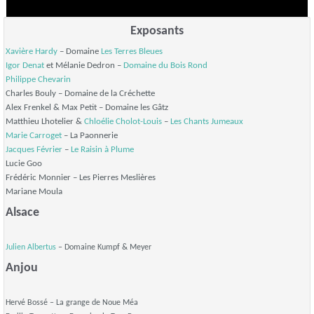
Exposants
Xavière Hardy
– Domaine
Les Terres Bleues
Igor Denat
et Mélanie Dedron –
Domaine du Bois Rond
Philippe Chevarin
Charles Bouly – Domaine de la Créchette
Alex Frenkel & Max Petit – Domaine les Gâtz
Matthieu Lhotelier &
Chloélie Cholot-Louis
–
Les Chants Jumeaux
Marie Carroget
– La Paonnerie
Jacques Février
–
Le Raisin à Plume
Lucie Goo
Frédéric Monnier – Les Pierres Meslières
Mariane Moula
Alsace
Julien Albertus
– Domaine Kumpf & Meyer
Anjou
Hervé Bossé – La grange de Noue Méa