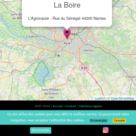
La Boire
L'Agronaute - Rue du Sénégal 44200 Nantes
Leaflet
| ©
OpenStreetMap
2007-2026 |
Accueil
|
Contact
|
Mentions légales
L'abus d'alcool est dangereux pour la santé, à consommer avec modération. |
Ce site utilise des cookies pour vous offrir le meilleur service. En poursuivant votre
vinsnaturels | v3.12
navigation, vous acceptez l’utilisation des cookies.
En savoir plus
J’accepte
Se connecter