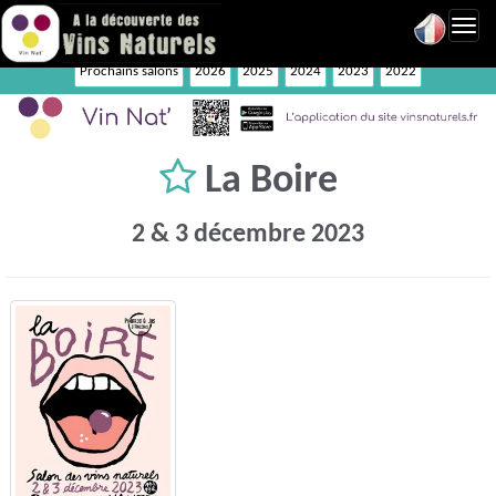
Toggl
navig
Prochains salons
2026
2025
2024
2023
2022
La Boire
2 & 3 décembre 2023