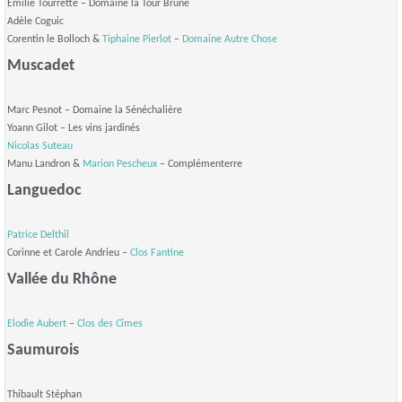
Emilie Tourrette – Domaine la Tour Brune
Adèle Coguic
Corentin le Bolloch &
Tiphaine Pierlot
–
Domaine Autre Chose
Muscadet
Marc Pesnot – Domaine la Sénéchalière
Yoann Gilot – Les vins jardinés
Nicolas Suteau
Manu Landron &
Marion Pescheux
– Complémenterre
Languedoc
Patrice Delthil
Corinne et Carole Andrieu –
Clos Fantine
Vallée du Rhône
Elodie Aubert
–
Clos des Cîmes
Saumurois
Thibault Stéphan