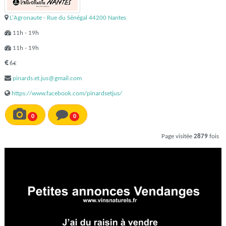
L'Agronaute - Rue du Sénégal 44200 Nantes
11h - 19h
11h - 19h
6€
pinards.et.jus@gmail.com
https://www.facebook.com/pinardsetjus/
0
0
Page visitée
2879
fois