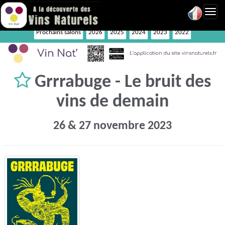
Toggl
navig
Prochains salons
2026
2025
2024
2023
2022
Grrrabuge - Le bruit des
vins de demain
26 & 27 novembre 2023