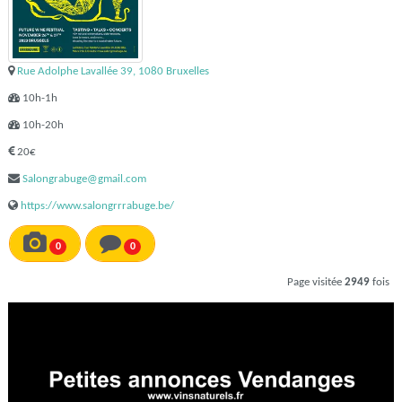
Rue Adolphe Lavallée 39, 1080 Bruxelles
10h-1h
10h-20h
20€
Salongrabuge@gmail.com
https://www.salongrrrabuge.be/
0
0
Page visitée
2949
fois