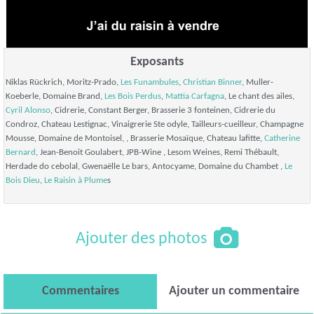
Exposants
Niklas Rückrich, Moritz-Prado,
Les Funambules
,
Christian Binner
, Muller-
Koeberle, Domaine Brand,
Les Bois Perdus
,
Mattia Carfagna
, Le chant des ailes,
Cyril Alonso
, Cidrerie, Constant Berger, Brasserie 3 fonteinen, Cidrerie du
Condroz, Chateau Lestignac, Vinaigrerie Ste odyle, Tailleurs-cueilleur, Champagne
Mousse, Domaine de Montoisel, , Brasserie Mosaïque, Chateau lafitte,
Catherine
Bernard
, Jean-Benoit Goulabert, JPB-Wine , Lesom Weines, Remi Thébault,
Herdade do cebolal, Gwenaëlle Le bars, Antocyame, Domaine du Chambet ,
Le
Bois Dieu
,
Le Raisin à Plume
s
Ajouter des photos
Commentaires
Ajouter un commentaire