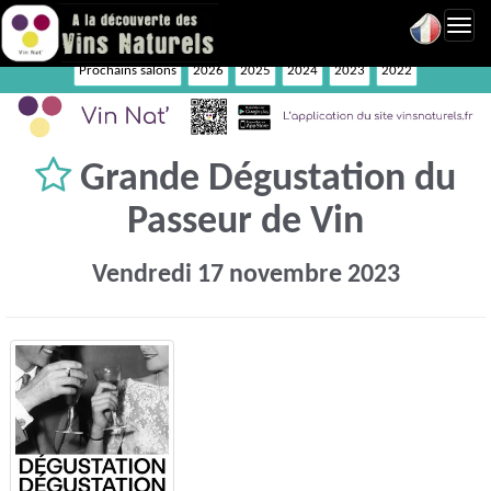
Toggl
navig
Prochains salons
2026
2025
2024
2023
2022
Grande Dégustation du
Passeur de Vin
Vendredi 17 novembre 2023