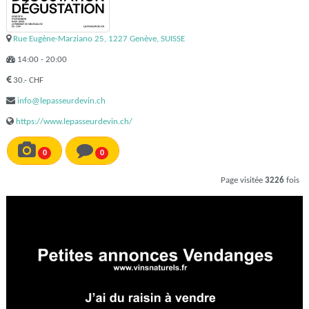
Rue Eugène-Marziano 25, 1227 Genève, SUISSE
14:00 - 20:00
30.- CHF
info@lepasseurdevin.ch
https://www.lepasseurdevin.ch/
0
0
Page visitée
3226
fois