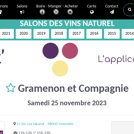
erons
Salons
Boire - Manger - Acheter
Carte
Contact
SALONS DES VINS NATUREL
2021
2020
2019
2018
2017
2016
2015
2014
Gramenon et Compagnie
Samedi 25 novembre 2023
15 bis rue lakanal - 38000 Grenoble
11h-13h // 15h-19h