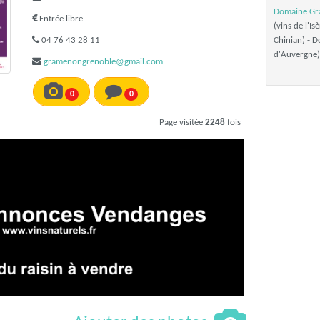
Domaine G
Entrée libre
(vins de l'I
04 76 43 28 11
Chinian) - D
d'Auvergne)
gramenongrenoble@gmail.com
0
0
Page visitée
2248
fois