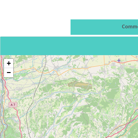
Comme
+
−