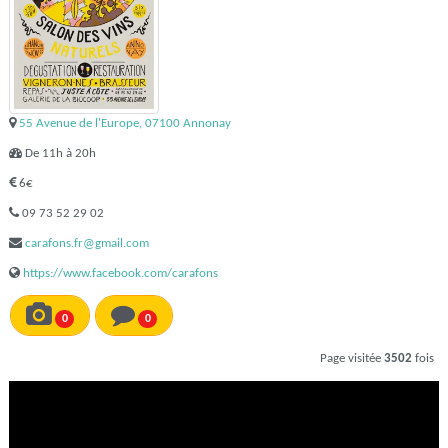
55 Avenue de l'Europe, 07100 Annonay
De 11h à 20h
6€
09 73 52 29 02
carafons.fr@gmail.com
https://www.facebook.com/carafons
0
0
Page visitée
3502
fois