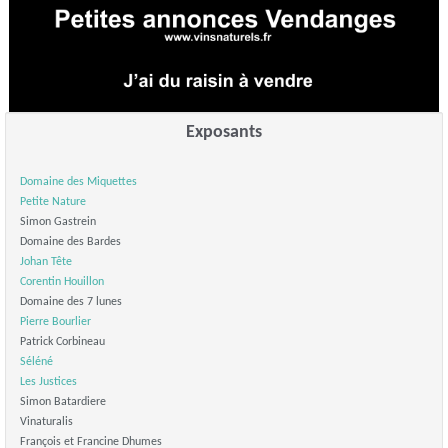
Exposants
Domaine des Miquettes
Petite Nature
Simon Gastrein
Domaine des Bardes
Johan Tête
Corentin Houillon
Domaine des 7 lunes
Pierre Bourlier
Patrick Corbineau
Séléné
Les Justices
Simon Batardiere
Vinaturalis
François et Francine Dhumes