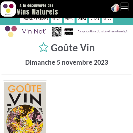
Toggl
navig
Prochains salons
2026
2025
2024
2023
2022
Goûte Vin
Dimanche 5 novembre 2023