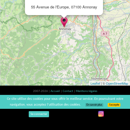
55 Avenue de l'Europe, 07100 Annonay
Leaflet
| ©
OpenStreetMap
2007-2026 |
Accueil
|
Contact
|
Mentions légales
L'abus d'alcool est dangereux pour la santé, à consommer avec modération. |
Ce site utilise des cookies pour vous offrir le meilleur service. En poursuivant votre
vinsnaturels | v3.12
navigation, vous acceptez l’utilisation des cookies.
En savoir plus
J’accepte
Se connecter