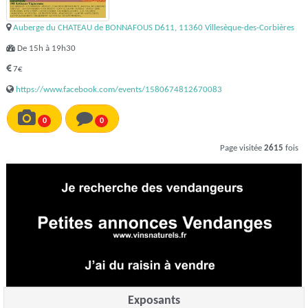
Auberge du CHATEAU de BONNAFOUS D611, 11360 Villesèque-des-Corbières
De 15h à 19h30
7€
https://www.facebook.com/events/1580674812670083
0
0
Page visitée
2615
fois
Exposants