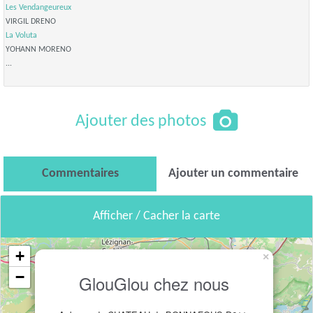
Les Vendangeureux
VIRGIL DRENO
La Voluta
YOHANN MORENO
...
Ajouter des photos
Commentaires
Ajouter un commentaire
Afficher / Cacher la carte
+
×
−
GlouGlou chez nous