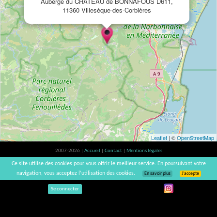
Auberge du CHATEAU de BONNAFOUS D611,
11360 Villesèque-des-Corbières
Leaflet
| ©
OpenStreetMap
2007-2026 |
Accueil
|
Contact
|
Mentions légales
L'abus d'alcool est dangereux pour la santé, à consommer avec modération. |
Ce site utilise des cookies pour vous offrir le meilleur service. En poursuivant votre
vinsnaturels | v3.12
navigation, vous acceptez l’utilisation des cookies.
En savoir plus
J’accepte
Se connecter