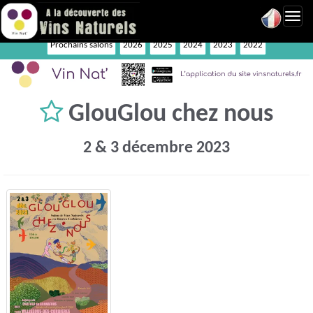
Toggl
navig
Prochains salons
2026
2025
2024
2023
2022
GlouGlou chez nous
2 & 3 décembre 2023