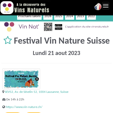
Toggl
navig
Prochains salons
2026
2025
2024
2023
2022
Festival Vin Nature Suisse
Lundi 21 aout 2023
SEV52, Av. de Sévelin 52, 1004 Lausanne, Suisse
De 14h à 22h
https://www.vin-nature.ch/