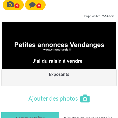
0
0
Page visitée
7564
fois
Exposants
Ajouter des photos