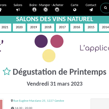
erons
Salons
Boire - Manger - Acheter
Carte
Contact
SALONS DES VINS NATUREL
2021
2020
2019
2018
2017
2016
2015
2014
Dégustation de Printemps
Vendredi 31 mars 2023
Rue Eugène-Marziano 25, 1227 Genève
14:30 - 20:00