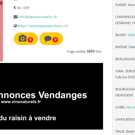
SUISSE: Yan
30.- Chf
info@lepasseurdevin.ch
CHAMPAGNE: 
LEGRAND, M
https://www.lepasseurdevin.ch/
BUGEY:
Taill
0
0
RHÔNE: DARD
Page visitée
3889
fois
BEAUJOLAIS
JURA: ZERO
Fabrice DO
BOURGOGNE:
DENOGENT,
LOIRE:
Hervé
LANGUEDO
ITALIE: Bea