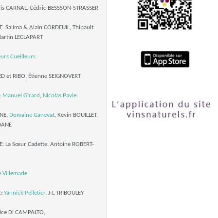
nis CARNAL, Cédric BESSSON-STRASSER
Salima & Alain CORDEUIL, Thibault
artin LECLAPART
eurs Cueilleurs
 et RIBO, Étienne SEIGNOVERT
:
Manuel Girard
,
Nicolas Pavie
INE,
Domaine Ganevat
, Kevin BOUILLET,
DANE
 La Sœur Cadette, Antoine ROBERT-
 Villemade
C:
Yannick Pelletier
, J-L TRIBOULEY
trice Di CAMPALTO,