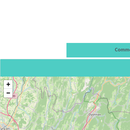
Comme
+
−