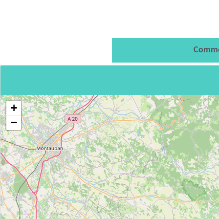
Comme
+
−