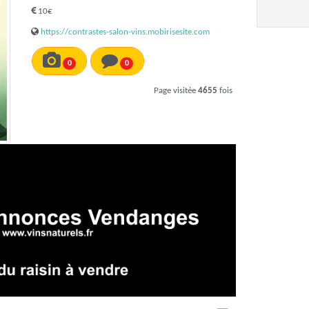
10€
https://contrastes-salon-vins.mobirisesite.com
0
0
Page visitée
4655
fois