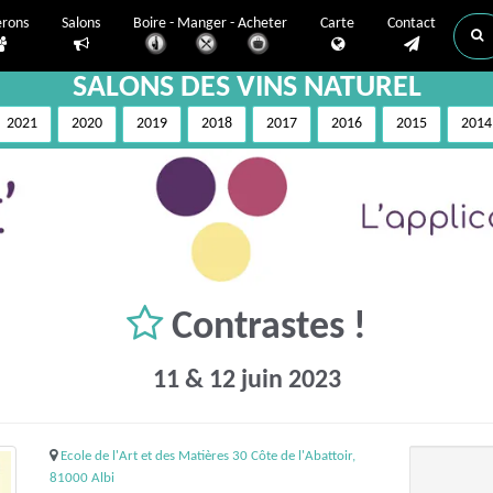
erons
Salons
Boire - Manger - Acheter
Carte
Contact
SALONS DES VINS NATUREL
2021
2020
2019
2018
2017
2016
2015
2014
Contrastes !
11 & 12 juin 2023
Ecole de l'Art et des Matières 30 Côte de l'Abattoir,
81000 Albi