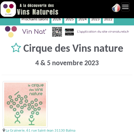
Toggl
navig
Prochains salons
2026
2025
2024
2023
2022
Cirque des Vins nature
4 & 5 novembre 2023
La Grainerie, 61 rue Saint-Jean 31130 Balma