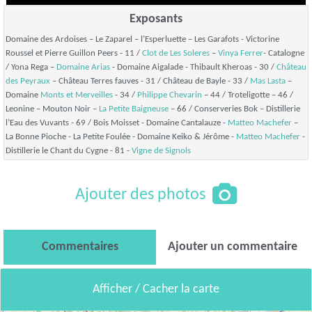
Exposants
Domaine des Ardoises – Le Zaparel – l’Esperluette – Les Garafots - Victorine
Roussel et Pierre Guillon Peers - 11 /
Clot de Les Soleres
–
Vinya Ferrer
- Catalogne
/ Yona Rega –
Domaine Arias
- Domaine Aigalade - Thibault Kheroas - 30 /
Château
des Peyraux
– Château Terres fauves - 31 / Château de Bayle - 33 /
Mas Lasta
–
Domaine
Monts et Merveilles
- 34 /
Philippe Chevarin
– 44 / Troteligotte – 46 /
Leonine – Mouton Noir –
La Petite Baigneuse
– 66 / Conserveries Bok – Distillerie
l’Eau des Vuvants - 69 / Bois Moisset - Domaine Cantalauze -
Matteo Machefer
–
La Bonne Pioche - La Petite Foulée - Domaine Keiko & Jérôme -
Matteo Machefer
-
Distillerie le Chant du Cygne - 81 -
Vigne de Signols
Ajouter des photos
Commentaires
Ajouter un commentaire
Afficher / Cacher la carte