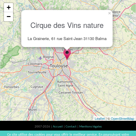
+
×
−
Cirque des Vins nature
La Grainerie, 61 rue Saint-Jean 31130 Balma
Leaflet
| ©
OpenStreetMap
2007-2026 |
Accueil
|
Contact
|
Mentions légales
L'abus d'alcool est dangereux pour la santé, à consommer avec modération. |
Ce site utilise des cookies pour vous offrir le meilleur service. En poursuivant votre