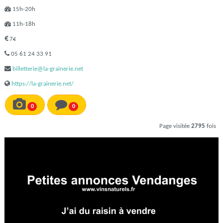
15h-20h
11h-18h
7€
05 61 24 33 91
billetterie@la-grainerie.net
https://la-grainerie.net/
0
0
Page visitée
2795
fois