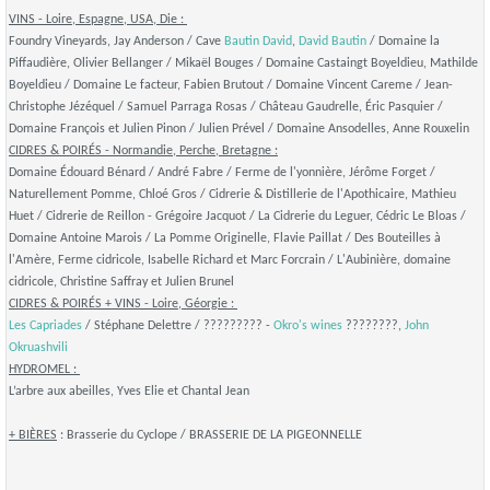
VINS - Loire, Espagne, USA, Die :
Foundry Vineyards, Jay Anderson / Cave
Bautin David
,
David Bautin
/ Domaine la
Piffaudière, Olivier Bellanger / Mikaël Bouges / Domaine Castaingt Boyeldieu, Mathilde
Boyeldieu / Domaine Le facteur, Fabien Brutout / Domaine Vincent Careme / Jean-
Christophe Jézéquel / Samuel Parraga Rosas / Château Gaudrelle, Éric Pasquier /
Domaine François et Julien Pinon / Julien Prével / Domaine Ansodelles, Anne Rouxelin
CIDRES & POIRÉS - Normandie, Perche, Bretagne :
Domaine Édouard Bénard / André Fabre / Ferme de l'yonnière, Jérôme Forget /
Naturellement Pomme, Chloé Gros / Cidrerie & Distillerie de l'Apothicaire, Mathieu
Huet / Cidrerie de Reillon - Grégoire Jacquot / La Cidrerie du Leguer, Cédric Le Bloas /
Domaine Antoine Marois / La Pomme Originelle, Flavie Paillat / Des Bouteilles à
l'Amère, Ferme cidricole, Isabelle Richard et Marc Forcrain / L'Aubinière, domaine
cidricole, Christine Saffray et Julien Brunel
CIDRES & POIRÉS + VINS - Loire, Géorgie :
Les Capriades
/ Stéphane Delettre / ????????? -
Okro's wines
????????,
John
Okruashvili
HYDROMEL :
L’arbre aux abeilles, Yves Elie et Chantal Jean
+ BIÈRES
: Brasserie du Cyclope / BRASSERIE DE LA PIGEONNELLE