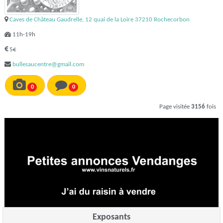
Caves de Château Gaudrelle, 12 quai de la Loire 37210 Rochecorbon
11h-19h
5€
bullesaucentre@gmail.com
0
0
Page visitée
3156
fois
Exposants