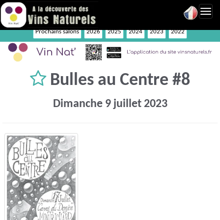
Toggl
navig
Prochains salons
2026
2025
2024
2023
2022
Bulles au Centre #8
Dimanche 9 juillet 2023