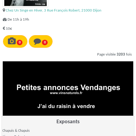
Chez Un Singe en Hiver, 3 Rue François Robert, 21000 Dijon
De 11h à 19h
10€
0
0
Page visitée
3203
fois
Exposants
Chapuis & Chapuis