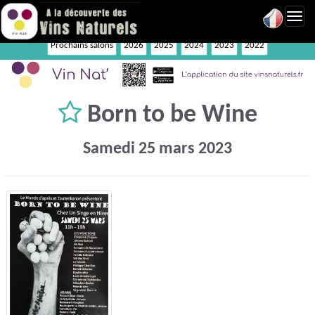
Toggl
navig
Prochains salons
2026
2025
2024
2023
2022
Born to be Wine
Samedi 25 mars 2023