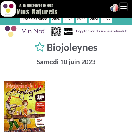
Toggl
navig
Prochains salons
2026
2025
2024
2023
2022
Biojoleynes
Samedi 10 juin 2023