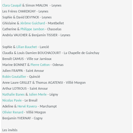
Clara Cauquil
& Simon MIALON - Leynes
Les Frères CHARDIGNY - Leynes
Sophie & David DEVYNCK - Leynes
Ghislaine &
Jérôme Guichard
- Montbellet
Catherine &
Philippe Jambon
- Chasselas
Andréa VAUCHER & Benjamin TISSIER - Leynes
Sophie &
Lilian Bauchet
- Lancié
Claudia & Louis Damien BOUCHACOURT - La Chapelle de Guinchay
Benoît CAMUS - Ville sur Jarnioux
Marine BONNET &
Pierre Cotton
- Odenas
Julien FRAPPA - Saint Amour
Robin Goutallier
- Quincié
Anne Laure GRILLET & Thomas AGATENSI - Villié Morgon
Arthur LOTROUS - Saint Amour
Nathalie Banes
&
Julien Merle
- Légny
Nicolas Pavie
- Le Breuil
Adeline &
Hervé Ravera
- Marchampt
Olivier Renard
- Villié Morgon
Benjamin YVERNAY - Cogny
Les invités