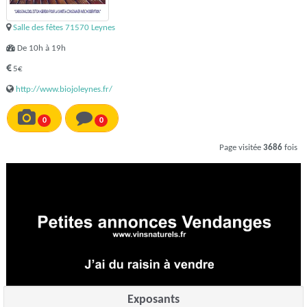
Salle des fêtes 71570 Leynes
De 10h à 19h
5€
http://www.biojoleynes.fr/
0
0
Page visitée
3686
fois
Exposants