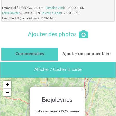
Emmanuel & Olivier VARRICHON (
Domaine Vinci
) - ROUSSILLON
Cécile Routier
& Jean DUBIEN (
La cave à Janot
) - AUVERGNE
Fanny DAHER (La Baladeuse) - PROVENCE
Ajouter des photos
Commentaires
Ajouter un commentaire
Afficher / Cacher la carte
+
×
−
Biojoleynes
Salle des fêtes 71570 Leynes