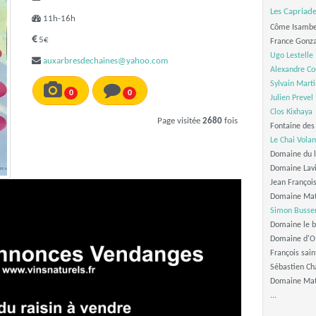
Les Capriad
11h-16h
Côme Isamb
5€
France Gonz
Ugo Lestelle
auxarbresdechaines@yahoo.com
Alexandre Co
Sylvain Mart
0
0
Julien Prevel
Clos Kixhaya
Page visitée
2680
fois
Fontaine des
Le Chai Volan
Domaine du 
Domaine Lav
Jean Françoi
Domaine Ma
Simon Busse
Domaine le 
Domaine d'
François sain
Sébastien Ch
Domaine Ma
...