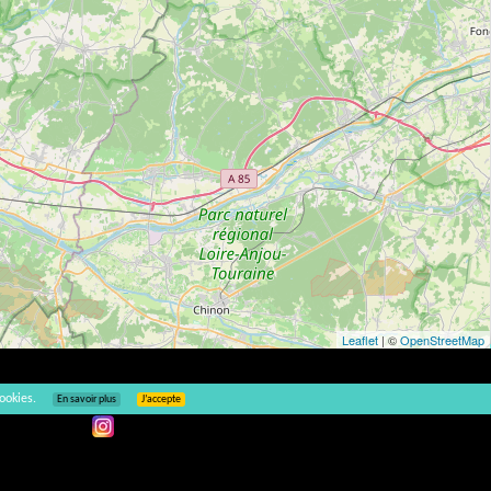
Leaflet
| ©
OpenStreetMap
ookies.
En savoir plus
J’accepte