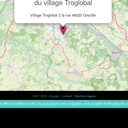
du village Troglobal
Village Troglobal 2 la rue 49320 Grezille
2007-2026 |
Accueil
|
Contact
|
Mentions légales
L'abus d'alcool est dangereux pour la santé, à consommer avec modération. | vinsnaturels | v3.12
s offrir le meilleur service. En poursuivant votre navigation, vous acceptez l’utilisation des c