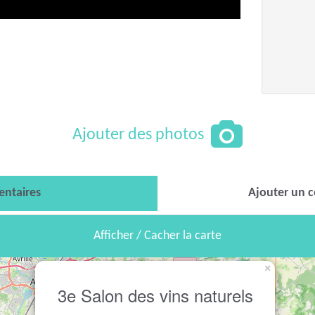
Ajouter des photos
ntaires
Ajouter un 
Afficher / Cacher la carte
×
3e Salon des vins naturels