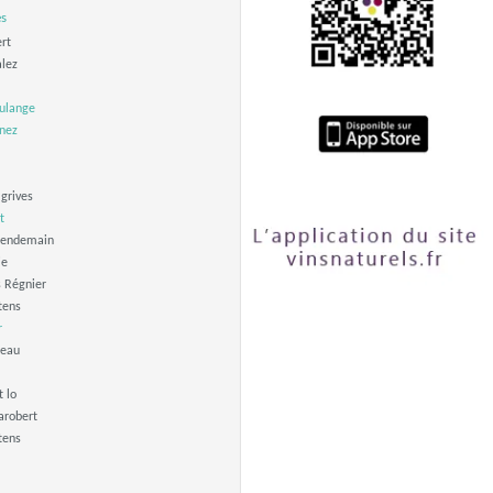
es
ert
alez
ulange
inez
 grives
t
lendemain
ie
s Régnier
tens
r
beau
O
t lo
arobert
tens