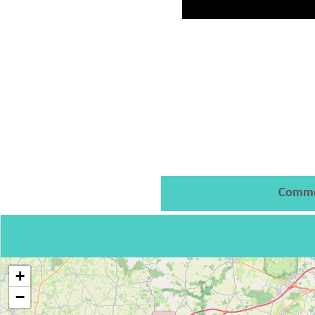
Comme
+
−