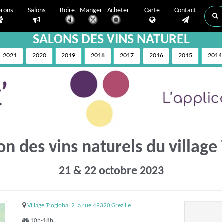
erons
Salons
Boire - Manger - Acheter
Carte
Contact
SALONS DES VINS NATUREL
2021
2020
2019
2018
2017
2016
2015
2014
on des vins naturels du village
21 & 22 octobre 2023
Village Troglobal 2 la rue 49320 Grezille
10h-18h