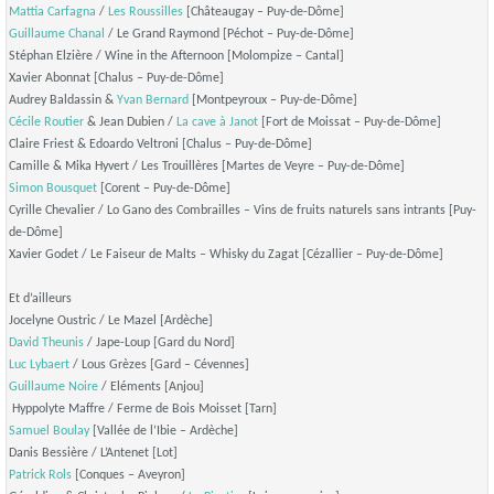
Mattia Carfagna
/
Les Roussilles
[Châteaugay – Puy-de-Dôme]
Guillaume Chanal
/ Le Grand Raymond [Péchot – Puy-de-Dôme]
Stéphan Elzière / Wine in the Afternoon [Molompize – Cantal]
Xavier Abonnat [Chalus – Puy-de-Dôme]
Audrey Baldassin &
Yvan Bernard
[Montpeyroux – Puy-de-Dôme]
Cécile Routier
& Jean Dubien /
La cave à Janot
[Fort de Moissat – Puy-de-Dôme]
Claire Friest & Edoardo Veltroni [Chalus – Puy-de-Dôme]
Camille & Mika Hyvert / Les Trouillères [Martes de Veyre – Puy-de-Dôme]
Simon Bousquet
[Corent – Puy-de-Dôme]
Cyrille Chevalier / Lo Gano des Combrailles – Vins de fruits naturels sans intrants [Puy-
de-Dôme]
Xavier Godet / Le Faiseur de Malts – Whisky du Zagat [Cézallier – Puy-de-Dôme]
Et d’ailleurs
Jocelyne Oustric / Le Mazel [Ardèche]
David Theunis
/ Jape-Loup [Gard du Nord]
Luc Lybaert
/ Lous Grèzes [Gard – Cévennes]
Guillaume Noire
/ Eléments [Anjou]
Hyppolyte Maffre / Ferme de Bois Moisset [Tarn]
Samuel Boulay
[Vallée de l’Ibie – Ardèche]
Danis Bessière / L’Antenet [Lot]
Patrick Rols
[Conques – Aveyron]