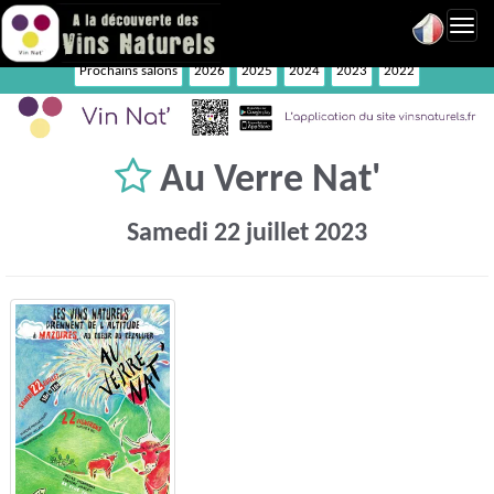
Toggl
navig
Prochains salons
2026
2025
2024
2023
2022
Au Verre Nat'
Samedi 22 juillet 2023