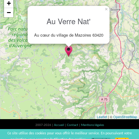
+
×
−
Au Verre Nat'
Au cœur du village de Mazoires 63420
Leaflet
| ©
OpenStreetMap
2007-2026 |
Accueil
|
Contact
|
Mentions légales
L'abus d'alcool est dangereux pour la santé, à consommer avec modération. |
Ce site utilise des cookies pour vous offrir le meilleur service. En poursuivant votre
vinsnaturels | v3.12