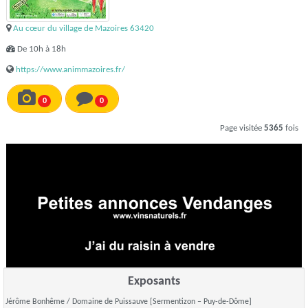
Au cœur du village de Mazoires 63420
De 10h à 18h
https://www.animmazoires.fr/
0
0
Page visitée
5365
fois
Exposants
Jérôme Bonhême / Domaine de Puissauve [Sermentizon – Puy-de-Dôme]