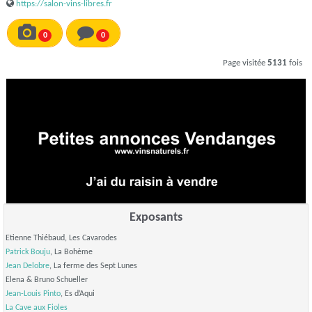
https://salon-vins-libres.fr
0
0
Page visitée
5131
fois
Exposants
Etienne Thiébaud, Les Cavarodes
Patrick Bouju
, La Bohème
Jean Delobre
, La ferme des Sept Lunes
Elena & Bruno Schueller
Jean-Louis Pinto
, Es d’Aqui
La Cave aux Fioles