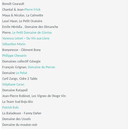
Benoît Courault
Chantal & Jean-
Pierre Frick
Maya & Nicolas, La Calmette
Lauri Haon, Le Petit Oratoire
Emile Hérédia , Domaine des Dimanche
Pierre,
Le Petit Domaine de Gimios
Vanessa Letort
–
Du Vin aux Liens
Sébastien Morin
Bonyvresse - Clément Bony
Philippe Chevarin
Domaines collectif Géorgie
François Grignan,
Domaine du Perron
Domaine
Le Pelut
Cyril Zangs, Cidre 2 Table
Stéphane Cyran
Domaine Ratapoil
Jean-Pierre Robinot, Les Vignes de l’Ange Vin
La Team Sud Bojo Bio
Patrick Rols
La Baladeuse - Fanny Daher
Domaine des Ussels
Domaine du mouton noir