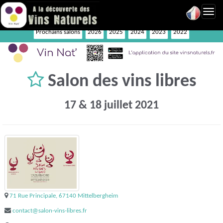
Toggl
navig
Prochains salons
2026
2025
2024
2023
2022
Salon des vins libres
17 & 18 juillet 2021
71 Rue Principale, 67140 Mittelbergheim
contact@salon-vins-libres.fr