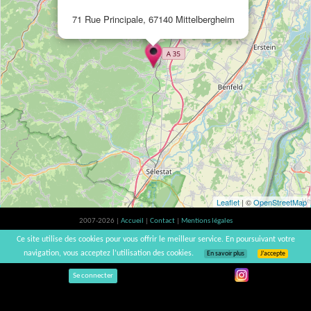
71 Rue Principale, 67140 Mittelbergheim
Leaflet
| ©
OpenStreetMap
2007-2026 |
Accueil
|
Contact
|
Mentions légales
L'abus d'alcool est dangereux pour la santé, à consommer avec modération. |
Ce site utilise des cookies pour vous offrir le meilleur service. En poursuivant votre
vinsnaturels | v3.12
navigation, vous acceptez l’utilisation des cookies.
En savoir plus
J’accepte
Se connecter