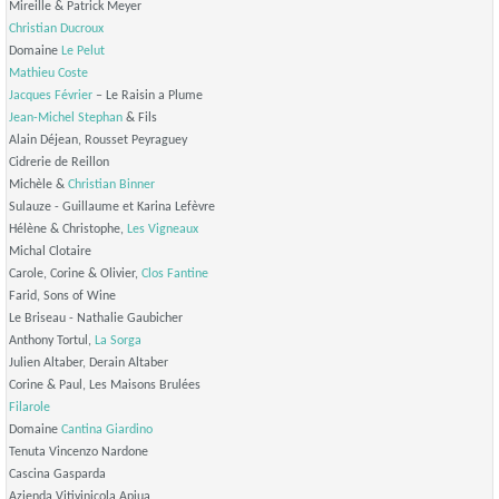
Mireille & Patrick Meyer
Christian Ducroux
Domaine
Le Pelut
Mathieu Coste
Jacques Février
– Le Raisin a Plume
Jean-Michel Stephan
& Fils
Alain Déjean, Rousset Peyraguey
Cidrerie de Reillon
Michèle &
Christian Binner
Sulauze - Guillaume et Karina Lefèvre
Hélène & Christophe,
Les Vigneaux
Michal Clotaire
Carole, Corine & Olivier,
Clos Fantine
Farid, Sons of Wine
Le Briseau - Nathalie Gaubicher
Anthony Tortul,
La Sorga
Julien Altaber, Derain Altaber
Corine & Paul, Les Maisons Brulées
Filarole
Domaine
Cantina Giardino
Tenuta Vincenzo Nardone
Cascina Gasparda
Azienda Vitivinicola Apiua