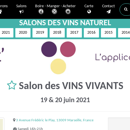
erons
Salons
Boire - Manger - Acheter
Carte
Contact
SALONS DES VINS NATUREL
2021
2020
2019
2018
2017
2016
2015
2014
Salon des VINS VIVANTS
19 & 20 juin 2021
3 Avenue Frédéric le Play, 13009 Marseille, France
Samedi 16h-21h