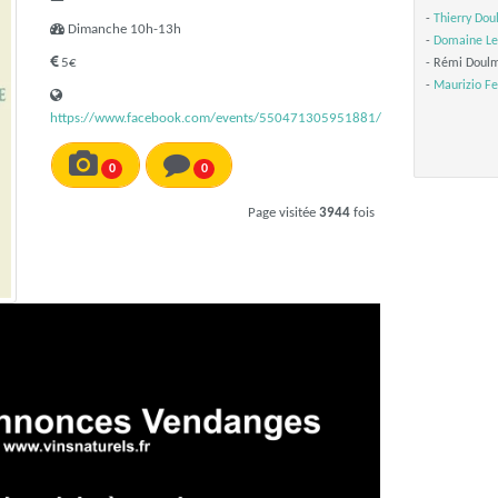
-
Thierry Dou
Dimanche 10h-13h
-
Domaine Les
5€
- Rémi Doulm
-
Maurizio Fe
https://www.facebook.com/events/550471305951881/
0
0
Page visitée
3944
fois