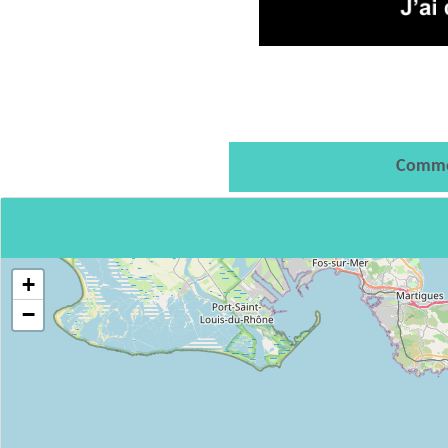
Comme
+
−