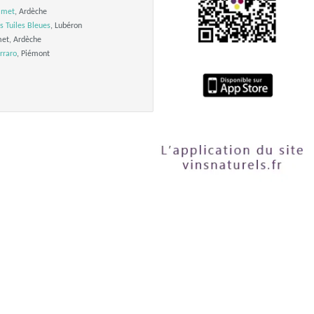
lmet
, Ardèche
 Tuiles Bleues
, Lubéron
et, Ardèche
rraro
, Piémont