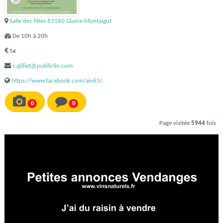
Salle des fêtes 63160 Glaine Montaigut
De 10h à 20h
5€
c.gilliet@publiclin.com
https://www.facebook.com/aiv63/
0
0
Page visitée
5944
fois