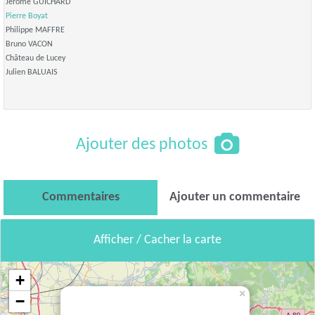
Jérome GUICHARD
Pierre Boyat
Philippe MAFFRE
Bruno VACON
Château de Lucey
Julien BALUAIS
Ajouter des photos
Commentaires
Ajouter un commentaire
Afficher / Cacher la carte
+
×
−