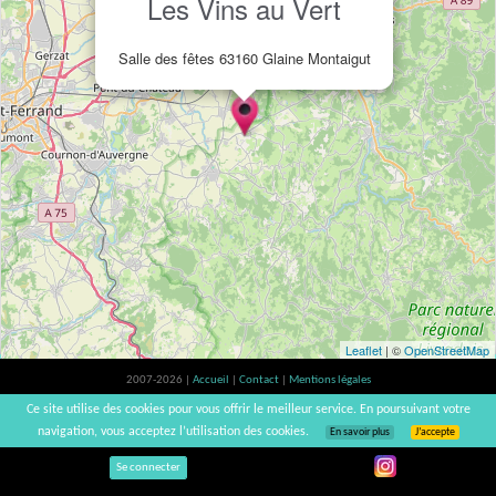
Les Vins au Vert
Salle des fêtes 63160 Glaine Montaigut
Leaflet
| ©
OpenStreetMap
2007-2026 |
Accueil
|
Contact
|
Mentions légales
L'abus d'alcool est dangereux pour la santé, à consommer avec modération. |
Ce site utilise des cookies pour vous offrir le meilleur service. En poursuivant votre
vinsnaturels | v3.12
navigation, vous acceptez l’utilisation des cookies.
En savoir plus
J’accepte
Se connecter