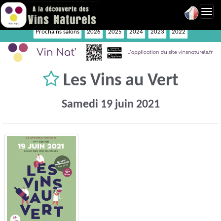
Toggl
navig
Prochains salons
2026
2025
2024
2023
2022
Les Vins au Vert
Samedi 19 juin 2021