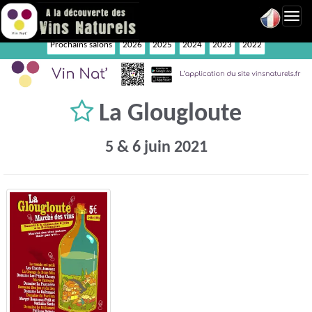
Toggl
navig
Prochains salons
2026
2025
2024
2023
2022
La Glougloute
5 & 6 juin 2021