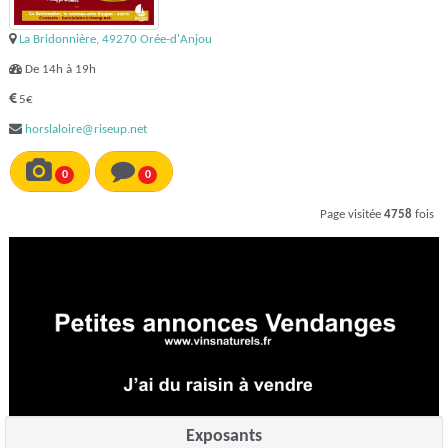
La Bridonnière, 49270 Orée-d'Anjou
De 14h à 19h
5€
horslaloire@riseup.net
0
0
Page visitée
4758
fois
Exposants