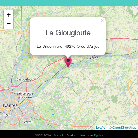
+
×
−
La Glougloute
La Bridonnière, 49270 Orée-d'Anjou
Leaflet
| ©
OpenStreetMap
2007-2026 |
Accueil
|
Contact
|
Mentions légales