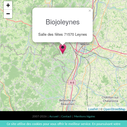
+
×
−
Biojoleynes
Salle des fêtes 71570 Leynes
Leaflet
| ©
OpenStreetMap
2007-2026 |
Accueil
|
Contact
|
Mentions légales
L'abus d'alcool est dangereux pour la santé, à consommer avec modération. |
Ce site utilise des cookies pour vous offrir le meilleur service. En poursuivant votre