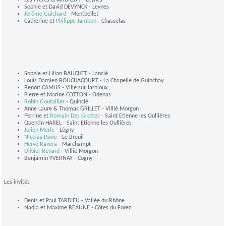
Sophie et David DEVYNCK - Leynes
Jérôme Guichard
- Montbellet
Catherine et
Philippe Jambon
- Chasselas
Sophie et Lilian BAUCHET - Lancié
Louis Damien BOUCHACOURT - La Chapelle de Guinchay
Benoît CAMUS - Ville sur Jarnioux
Pierre et Marine COTTON - Odenas
Robin Goutallier
- Quincié
Anne Laure & Thomas GRILLET - Villié Morgon
Perrine et
Romain Des Grottes
- Saint Etienne les Oullières
Quentin HAREL - Saint Etienne les Oullières
Julien Merle
- Légny
Nicolas Pavie
- Le Breuil
Hervé Ravera
- Marchampt
Olivier Renard
- Villié Morgon
Benjamin YVERNAY - Cogny
Les invités
Denis et Paul TARDIEU - Vallée du Rhône
Nadia et Maxime BEAUNE - Côtes du Forez