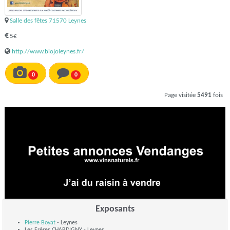
Salle des fêtes 71570 Leynes
5€
http://www.biojoleynes.fr/
0
0
Page visitée
5491
fois
Exposants
Pierre Boyat
- Leynes
Les Frères CHARDIGNY - Leynes