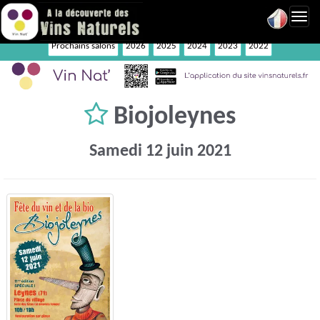
Toggl
navig
Prochains salons
2026
2025
2024
2023
2022
Biojoleynes
Samedi 12 juin 2021