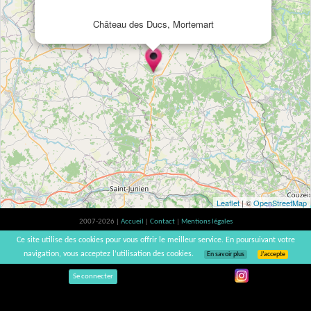
Château des Ducs, Mortemart
Leaflet
| ©
OpenStreetMap
2007-2026 |
Accueil
|
Contact
|
Mentions légales
L'abus d'alcool est dangereux pour la santé, à consommer avec modération. |
Ce site utilise des cookies pour vous offrir le meilleur service. En poursuivant votre
vinsnaturels | v3.12
navigation, vous acceptez l’utilisation des cookies.
En savoir plus
J’accepte
Se connecter