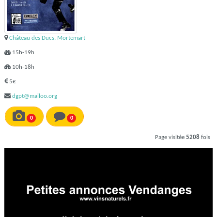
Château des Ducs, Mortemart
15h-19h
10h-18h
5€
dgpt@mailoo.org
0
0
Page visitée
5208
fois