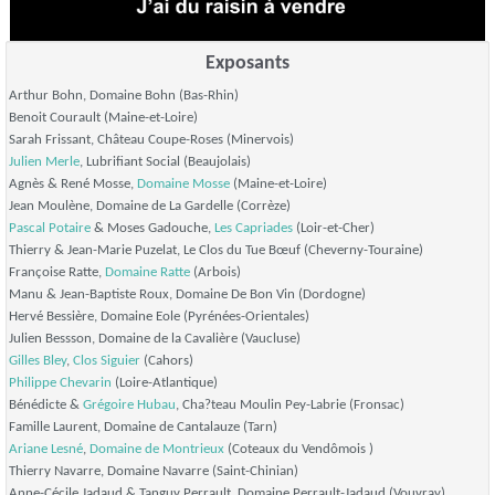
Exposants
Arthur Bohn, Domaine Bohn (Bas-Rhin)
Benoit Courault (Maine-et-Loire)
Sarah Frissant, Château Coupe-Roses (Minervois)
Julien Merle
, Lubrifiant Social (Beaujolais)
Agnès & René Mosse,
Domaine Mosse
(Maine-et-Loire)
Jean Moulène, Domaine de La Gardelle (Corrèze)
Pascal Potaire
& Moses Gadouche,
Les Capriades
(Loir-et-Cher)
Thierry & Jean-Marie Puzelat, Le Clos du Tue Bœuf (Cheverny-Touraine)
Françoise Ratte,
Domaine Ratte
(Arbois)
Manu & Jean-Baptiste Roux, Domaine De Bon Vin (Dordogne)
Hervé Bessière, Domaine Eole (Pyrénées-Orientales)
Julien Bessson, Domaine de la Cavalière (Vaucluse)
Gilles Bley
,
Clos Siguier
(Cahors)
Philippe Chevarin
(Loire-Atlantique)
Bénédicte &
Grégoire Hubau
, Cha?teau Moulin Pey-Labrie (Fronsac)
Famille Laurent, Domaine de Cantalauze (Tarn)
Ariane Lesné
,
Domaine de Montrieux
(Coteaux du Vendômois )
Thierry Navarre, Domaine Navarre (Saint-Chinian)
Anne-Cécile Jadaud & Tanguy Perrault, Domaine Perrault-Jadaud (Vouvray)