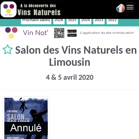
Toggl
navig
Prochains salons
2026
2025
2024
2023
2022
Salon des Vins Naturels en
Limousin
4 & 5 avril 2020