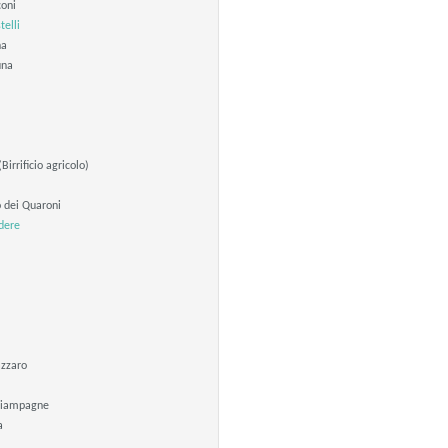
coni
telli
na
una
irrificio agricolo)
o dei Quaroni
dere
azzaro
ciampagne
a