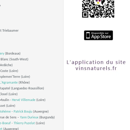
A
t Triebaumer
ery
(Bordeaux)
 Blanc (South-West)
Ardèche)
Coste (Loire)
plemen'Terre (Loire)
L'Agramante
(Rhône)
apatel (Languedoc-Roussillon)
losel (Loire)
Moulin -
Hervé Villemade
(Loire)
set (Loire)
 Bohème
-
Patrick Bouju
(Auvergne)
rue de Sens –
Yann Durieux
(Burgundy)
ue-Boeuf
-
Thierry Puzelat
(Loire)
rt
(Auvergne)