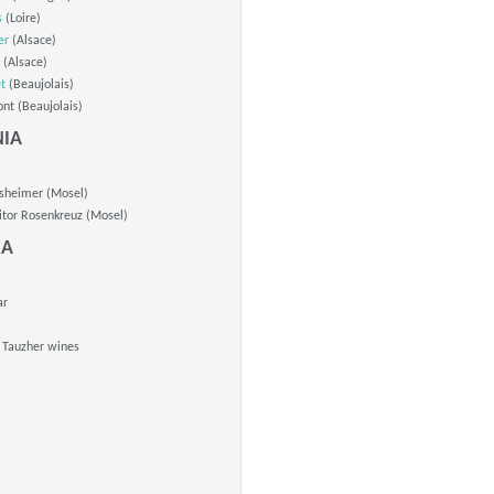
s
(Loire)
er
(Alsace)
 (Alsace)
t
(Beaujolais)
nt (Beaujolais)
IA
sheimer (Mosel)
tor Rosenkreuz (Mosel)
IA
ar
- Tauzher wines