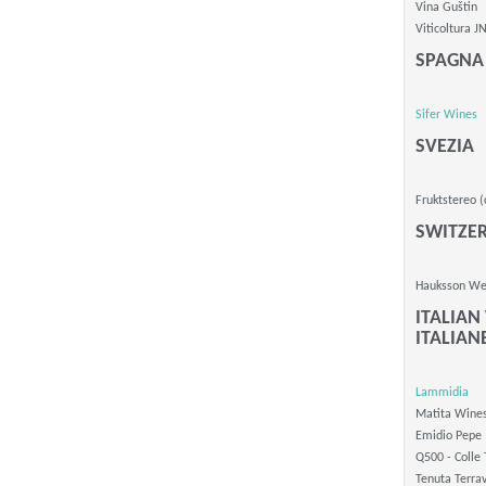
Vina Guštin
Viticoltura J
SPAGNA
Sifer Wines
SVEZIA
Fruktstereo (
SWITZE
Hauksson We
ITALIAN
ITALIAN
Lammidia
Matita Wine
Emidio Pepe
Q500 - Colle 
Tenuta Terrav