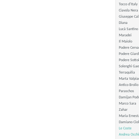
Tocco d'Italy
Ciavola Nera
Giuseppe Cal
Diana
Lucà Santino
Maradei
Il Maiolo
Podere Cerva
Podere Giard
Podere Sotto
Solenghi Gae
Terraquilia
Marta Valpia
Antico Brolio
Paraschos
Damijan Podv
Marco Sara
Zahar
Maria Ernest
Damiano Ciol
Le Coste
Andrea Occhi