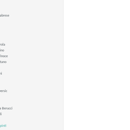
abrese
rola
ino
ilnoce
tano
ni
ersic
a Berucci
li
pinti