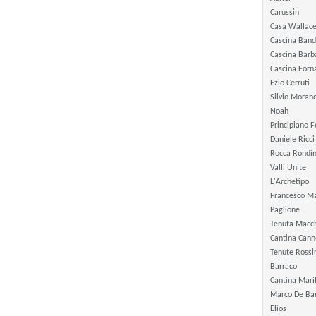
Carussin
Casa Wallac
Cascina Band
Cascina Barb
Cascina Forn
Ezio Cerruti
Silvio Moran
Noah
Principiano 
Daniele Ricci
Rocca Rondin
Valli Unite
L'Archetipo
Francesco M
Paglione
Tenuta Macch
Cantina Can
Tenute Rossi
Barraco
Cantina Mari
Marco De Bar
Elios