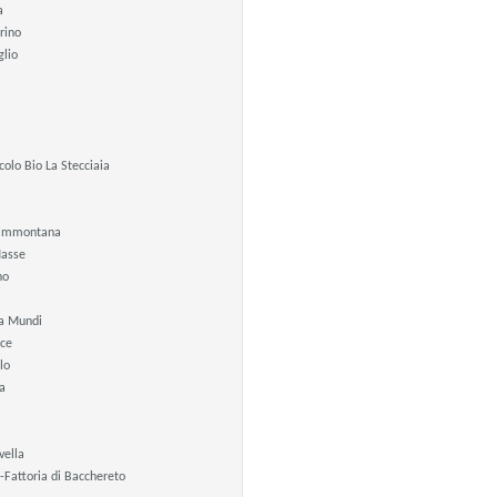
a
rino
glio
icolo Bio La Stecciaia
 Sammontana
Masse
no
a Mundi
ce
lo
a
vella
-Fattoria di Bacchereto