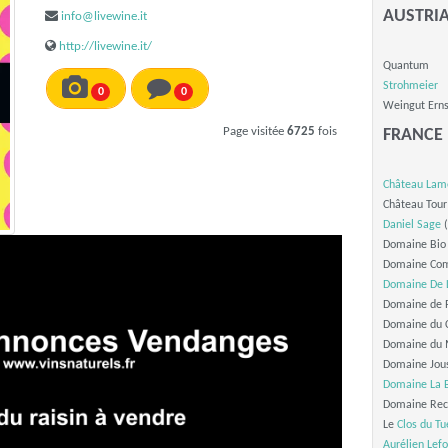
AUSTRI
info@livewine.it
http://livewine.it/
Quantum
Strohmeier
0
0
Weingut Erns
Page visitée
6725
fois
FRANCE
Château Lam
Château Tour
Daniel Sage
(
Domaine Bio 
Domaine Com
Domaine De 
Domaine de R
Domaine du C
Domaine du 
Domaine Jous
Domaine La
Domaine Rec
Le
Clos du T
Aurélien Lefo