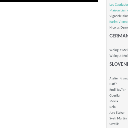
Les Capriade
Maison Lissn
Vignoble Klur
Karim Vionne
Nicolas Demo
GERMAN
Weingut Mel
Weingut Moli
SLOVEN
Atelier Kram
Bati?
Emil Tav?ar 
Guerila
Movia
Reia
Jure Štekar
Sveti Martin
Svetlik