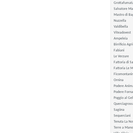
Grottafumat
Salvatore Ma
Mastro di Ba
Nuzzella
Valdibella
Viteadovest
Ampeleia
Birrificio Agr
Fabiani
Le Verzure
Fattoria di
Fattoria Le 
Ficomontani
Ornina
Podere Anim
Podere Forna
Poggio al Gel
Querciagross
Sagòna
Sequerciani
Tenuta La No
Terre a Mano