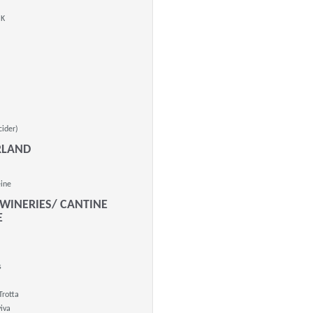
NK
cider)
RLAND
ine
 WINERIES/ CANTINE
E
s
Trotta
iva