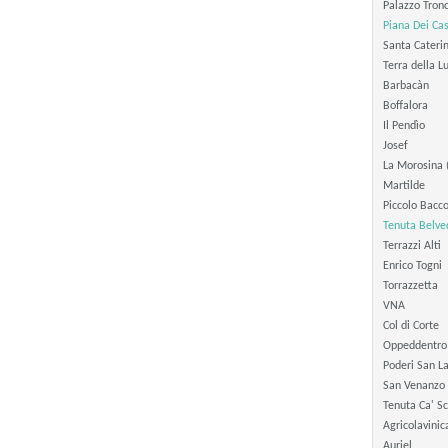
Palazzo Tron
Piana Dei Cas
Santa Cateri
Terra della L
Barbacàn
Boffalora
Il Pendìo
Josef
La Morosina (B
Martilde
Piccolo Bacc
Tenuta Belve
Terrazzi Alti
Enrico Togni
Torrazzetta
VNA
Col di Corte
Oppeddentro
Poderi San L
San Venanzo
Tenuta Ca' S
Agricolavinic
Auriel