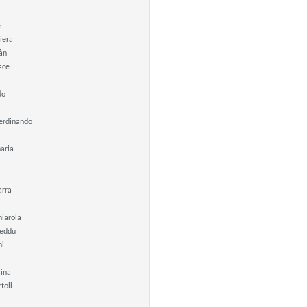
e
iera
àn
ace
do
Ferdinando
aria
arra
iarola
neddu
ni
lina
toli