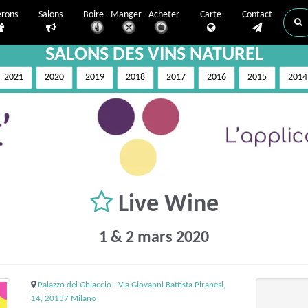
erons
Salons
Boire - Manger - Acheter
Carte
Contact
SALONS DES VINS NATUREL
2021
2020
2019
2018
2017
2016
2015
2014
Live Wine
1 & 2 mars 2020
Palazzo del Ghiaccio - Via Giovanni Battista Piranesi,
14, 20137 Milano