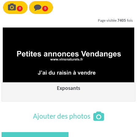
0
0
Page visitée
7405
fois
Exposants
Ajouter des photos