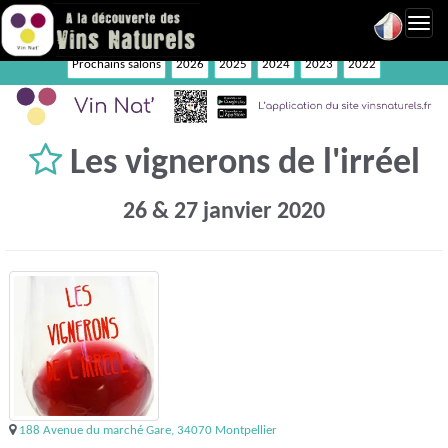
Toggl
navig
Prochains salons
2026
2025
2024
2023
2022
Les vignerons de l'irréel
26 & 27 janvier 2020
188 Avenue du marché Gare, 34070 Montpellier