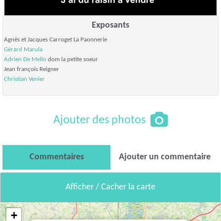
Exposants
Agnès et Jacques Carroget La Paonnerie
Gérard Marula
Adrien De Mello
dom la petite soeur
Jean françois Reigner
Christian Venier
Ajouter des photos
Commentaires
Ajouter un commentaire
Afficher / Cacher la carte
+