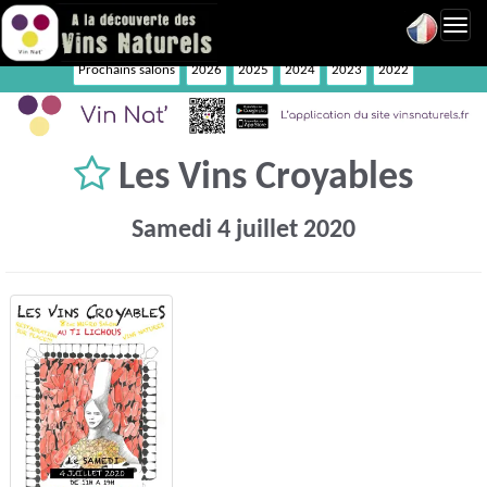
Toggl
navig
Prochains salons
2026
2025
2024
2023
2022
Les Vins Croyables
Samedi 4 juillet 2020