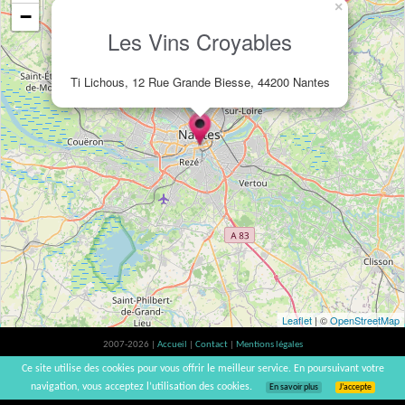
×
−
Les Vins Croyables
Ti Lichous, 12 Rue Grande Biesse, 44200 Nantes
Leaflet
| ©
OpenStreetMap
2007-2026 |
Accueil
|
Contact
|
Mentions légales
L'abus d'alcool est dangereux pour la santé, à consommer avec modération. |
Ce site utilise des cookies pour vous offrir le meilleur service. En poursuivant votre
vinsnaturels | v3.12
navigation, vous acceptez l’utilisation des cookies.
En savoir plus
J’accepte