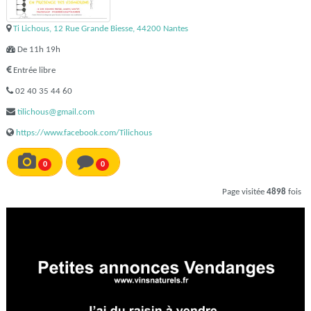
Ti Lichous, 12 Rue Grande Biesse, 44200 Nantes
De 11h 19h
Entrée libre
02 40 35 44 60
tilichous@gmail.com
https://www.facebook.com/Tilichous
0
0
Page visitée
4898
fois