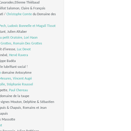
avarodes,Etienne Thiébaud
llot Salomon, Claire & François
ti /
Christophe Comte
du Domaine des
Pech
,
Ludovic Bonnelle et
Magali Tissot
ant, Julien Altaber
 petit Oratoire
,
Lori Haon
 Grottes
,
Romain Des Grottes
t d’ivresse,
Luc Devot
Sénévé,
Hervé Ravera
lippe Badéa
 le lubrifiant social !
n
domaine AntocyAme
Mesures
,
Vincent Augé
olle
,
Stéphanie Roussel
rpette,
Paul Chereau
 domaine de la taupe
vignes Mouton, Delphine & Sébastien
uis & Chapuis, Romains et Jean
apuis
as Massotte
ot