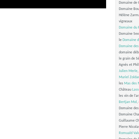
Domaine de C
Domaine Boui
Hélène Zarma
vigneaux
Domaine du 
Domaine Sext
le
Domaine du
Domaine des
domaine débi
le grain de 
Agnès et Phi
Julien Merle
,
Muriel Zolda
les
Mas des 
Château
Lass
les vin de l’a
Bertjan Mol
,
Domaine des 
Domaine Chap
Guillaume Ch
Pierre Nicol
Romuald Val