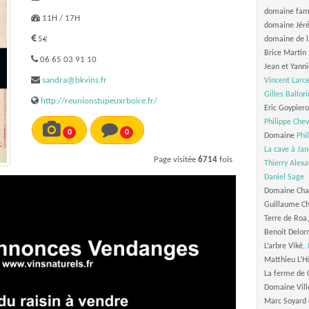
domaine fami
11H / 17H
domaine Jér
5€
domaine de l
Brice Martin
06 65 03 91 10
Jean et Yann
sandra@bkvins.fr
Vincent Larce
Gilles Ballori
http://reunionstupeuxrboire.fr/
Eric Goypier
Philippe Chev
0
0
Domaine
Phi
La cave à Jan
Page visitée
6714
fois
Thierry Alex
Daniel Sage
Domaine Chap
Guillaume Ch
Terre de Roa,
Benoit Delo
L’arbre Viké,
Matthieu L’H
La ferme de 
Domaine Vill
Marc Soyard 