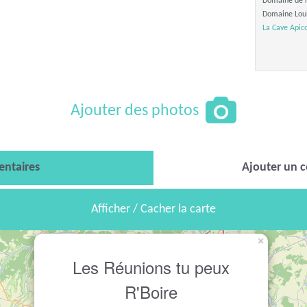
Domaine de la
Domaine Lou
La Cave Apic
Ajouter des photos
ntaires
Ajouter un 
Afficher / Cacher la carte
×
Les Réunions tu peux
R'Boire