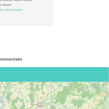
 Roseraie, Julien Petitjean
is Maurer
ole
,
Sylvain Respaut
commentaire