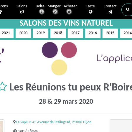
erons
Salons
Boire - Manger - Acheter
Carte
Contact
SALONS DES VINS NATUREL
2021
2020
2019
2018
2017
2016
2015
2014
Les Réunions tu peux R'Boir
28 & 29 mars 2020
La Vapeur 42 Avenue de Stalingrad, 21000 Dijon
10H / 18H30