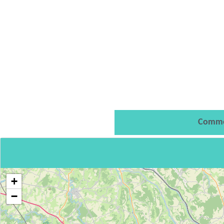
Comme
+
−