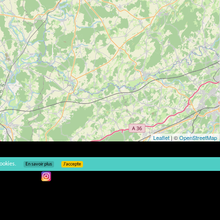
Leaflet
| ©
OpenStreetMap
ookies.
En savoir plus
J’accepte