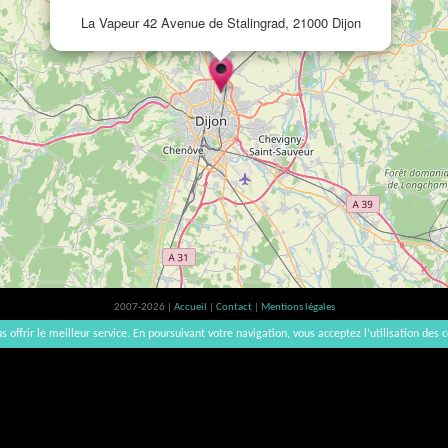
La Vapeur 42 Avenue de Stalingrad, 21000 Dijon
2007-2026 |
Accueil
|
Contact
|
Mentions légales
L'abus d'alcool est dangereux pour la santé, à consommer avec modération. | vinsnaturels | v3.12
s offrir le meilleur service. En poursuivant votre navigation, vous acceptez l’utilisation des c