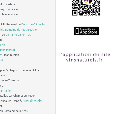
lle Scarlata
émy Recchionne
a bonne tonne
ick Baltenweckdu
Domaine Clé de Sol
let
,
Domaine du Petit Bouchon
n
du
Domaine Ballorin et f
on
arin
lippe Pibarot
ot
, Jean Dubien
andre
uis & Chapuis, Romains et Jean
apuis
 Loren Tisserand
rme
Jan Tailler
ôtelier, Les Champs Jumeaux
Caudalies, Dona &
Arnaud Crasnier
et
du Domaine de la Cras