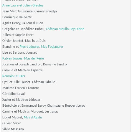
Anne Laure et Julien Gieules
Jean Marc Grussaute, Camin Larredya
Dominique Hauvette
Agnès Henry, La Tour du Bon
Grégoire et Bénédicte Hubau,
Château Moulin Pey Labrie
Julien et Sophie Ilbert
Olivier Jeantet, Mas haut Buis
Blandine et
Pierre Jéquier
,
Mas Foulaquier
Lise et Bertrand Jousset
Fabien Jouves
,
Mas del Périé
Jocelyne et Joseph Landron, Domaine Landron
Camille et Mathieu Lapierre
Romain Le Bars
Cyril et Julie Laudet, Château Laballe
Maxime Francois Laurent
Géraldine Laval
Xavier et Mathieu Lédogar
Bénédicte et Emmanuel Leroy, Champagne Ruppert Leroy
Camille et Mathias Marquet, Lestignac
Lionel Maurel,
Mas d'Agalis
Olivier Mavit
Silvio Messana