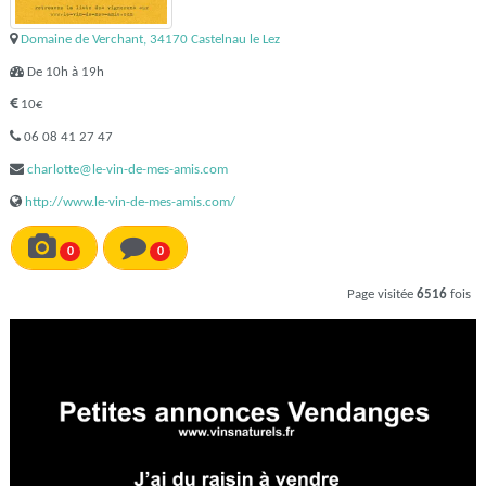
Domaine de Verchant, 34170 Castelnau le Lez
De 10h à 19h
10€
06 08 41 27 47
charlotte@le-vin-de-mes-amis.com
http://www.le-vin-de-mes-amis.com/
0
0
Page visitée
6516
fois