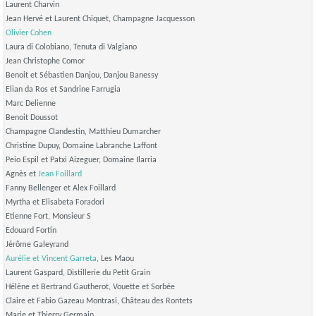
Laurent Charvin
Jean Hervé et Laurent Chiquet, Champagne Jacquesson
Olivier Cohen
Laura di Colobiano, Tenuta di Valgiano
Jean Christophe Comor
Benoit et Sébastien Danjou, Danjou Banessy
Elian da Ros et Sandrine Farrugia
Marc Delienne
Benoit Doussot
Champagne Clandestin, Matthieu Dumarcher
Christine Dupuy, Domaine Labranche Laffont
Peio Espil et Patxi Aizeguer, Domaine Ilarria
Agnès et
Jean Foillard
Fanny Bellenger et Alex Foillard
Myrtha et Elisabeta Foradori
Etienne Fort, Monsieur S
Edouard Fortin
Jérôme Galeyrand
Aurélie et Vincent Garreta
, Les Maou
Laurent Gaspard, Distillerie du Petit Grain
Hélène et Bertrand Gautherot, Vouette et Sorbée
Claire et Fabio Gazeau Montrasi, Château des Rontets
Marie et Thierry Germain