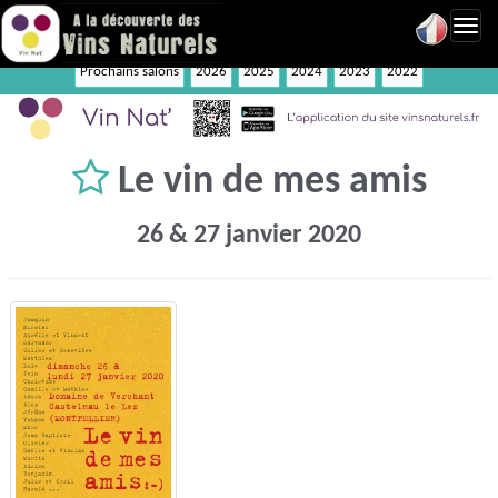
Toggl
navig
Prochains salons
2026
2025
2024
2023
2022
Le vin de mes amis
26 & 27 janvier 2020