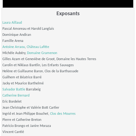
Exposants
Laura Aillaud
Pascal Amoreau et Harold Langlais
Dominique Andiran
Famille Arena
Antoine Arraou
,
Château Lafitte
Michèle Aubéry,
Domaine Gramenon
Gilles Azam et Geneviève de Groot, Domaine les Hautes Terres
Carolin et Niklaus Bantlin, Les Enfants Sauvages
Helène et Guillaume Baron, Clos de la Barthassade
Guilhem et Béatrice Barré
Jacky et Maurice Barthelmé
Salvador Battle
Barrabeig
Catherine Bernard
Eric Bordelet
Jean Christophe et Valérie Bott Cartier
Ingrid et Jean Philippe Bouchet,
Clos des Mourres
Pierre et Catherine Breton
Patricio Brongo et Janire Moraza
Vincent Cantié