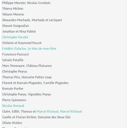
Philippe Mesnier, Nicolas Grosbois
Thierry Michon
Yohann Moreno
Alexandro Muchada, Muchada et Leclapart
Shaunt Oungoulian
Jonathan et Nina Pabiot
Christophe Pacalet
Violaine et Raymond Paccot
Frédéric Palacios
,
Le Mas de mon Père
Francesco Pascucci
Sylvain Pataille
Marc Penavayre, Château Plaisance
Christophe Peyrus
Thomas Pico, Domaine Pattes Loup
Florent et Romain Plageoles, Famille Plageoles
Romain Portier
Christophe Pueyo, Vignobles Pueyo
Pierre Quinonero
Nicolas Renaud
Claire, Edith, Thomas et
Marcel Richaud
,
Marcel Richaud
Gaëlle et Florian Richter, Domaine des Deux Clés
Olivier Rivière