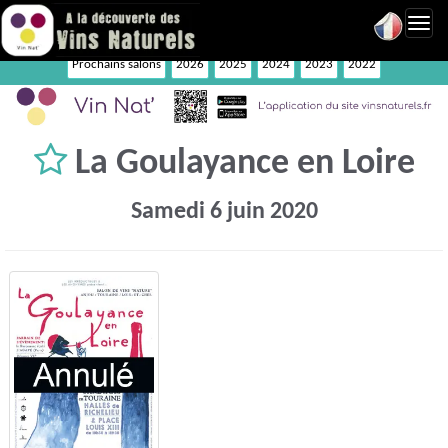
Toggl
navig
Prochains salons
2026
2025
2024
2023
2022
La Goulayance en Loire
Samedi 6 juin 2020