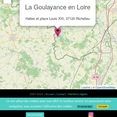
La Goulayance en Loire
Halles et place Louis XIII, 37120 Richelieu
Leaflet
| ©
OpenStreetMap
2007-2026 |
Accueil
|
Contact
|
Mentions légales
L'abus d'alcool est dangereux pour la santé, à consommer avec modération. |
Ce site utilise des cookies pour vous offrir le meilleur service. En poursuivant votre
vinsnaturels | v3.12
navigation, vous acceptez l’utilisation des cookies.
En savoir plus
J’accepte
Se connecter