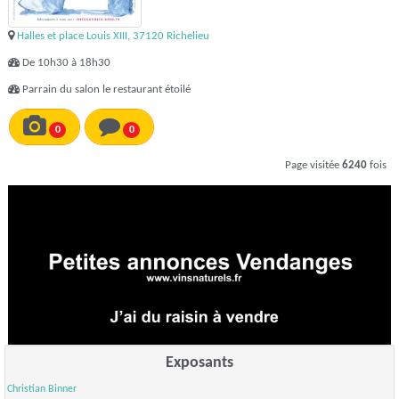
Halles et place Louis XIII, 37120 Richelieu
De 10h30 à 18h30
Parrain du salon le restaurant étoilé
0
0
Page visitée
6240
fois
Exposants
Christian Binner