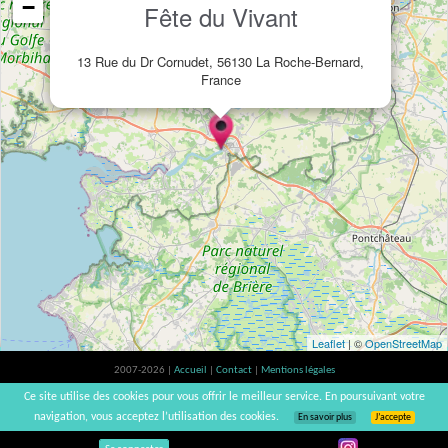
−
Fête du Vivant
13 Rue du Dr Cornudet, 56130 La Roche-Bernard,
France
Leaflet
| ©
OpenStreetMap
2007-2026 |
Accueil
|
Contact
|
Mentions légales
L'abus d'alcool est dangereux pour la santé, à consommer avec modération. |
Ce site utilise des cookies pour vous offrir le meilleur service. En poursuivant votre
vinsnaturels | v3.12
navigation, vous acceptez l’utilisation des cookies.
En savoir plus
J’accepte