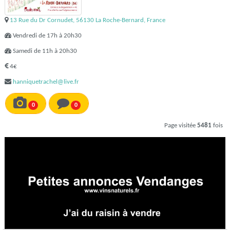
13 Rue du Dr Cornudet, 56130 La Roche-Bernard, France
Vendredi de 17h à 20h30
Samedi de 11h à 20h30
4€
hanniquetrachel@live.fr
0
0
Page visitée
5481
fois