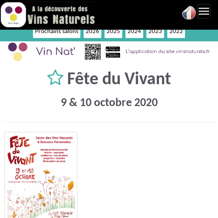
Toggl
navig
Prochains salons
2026
2025
2024
2023
2022
Fête du Vivant
9 & 10 octobre 2020