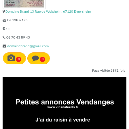
Domaine Brand 13 Rue de Wolxheim, 67120 Ergersheim
De 13h à 19h
5€
06 70 43 89 43
domainebrand@gmail.com
0
0
Page visitée
5972
fois