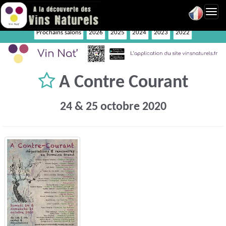
Toggl
navig
Prochains salons
2026
2025
2024
2023
2022
A Contre Courant
24 & 25 octobre 2020