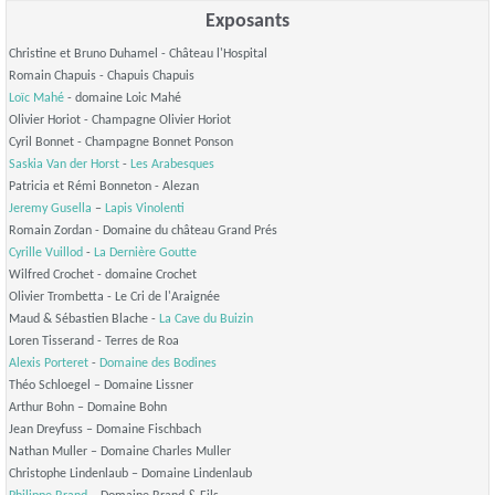
Exposants
Christine et Bruno Duhamel - Château l'Hospital
Romain Chapuis - Chapuis Chapuis
Loïc Mahé
- domaine Loic Mahé
Olivier Horiot - Champagne Olivier Horiot
Cyril Bonnet - Champagne Bonnet Ponson
Saskia Van der Horst
-
Les Arabesques
Patricia et Rémi Bonneton - Alezan
Jeremy Gusella
–
Lapis Vinolenti
Romain Zordan - Domaine du château Grand Prés
Cyrille Vuillod
-
La Dernière Goutte
Wilfred Crochet - domaine Crochet
Olivier Trombetta - Le Cri de l'Araignée
Maud & Sébastien Blache -
La Cave du Buizin
Loren Tisserand - Terres de Roa
Alexis Porteret
-
Domaine des Bodines
Théo Schloegel – Domaine Lissner
Arthur Bohn – Domaine Bohn
Jean Dreyfuss – Domaine Fischbach
Nathan Muller – Domaine Charles Muller
Christophe Lindenlaub – Domaine Lindenlaub