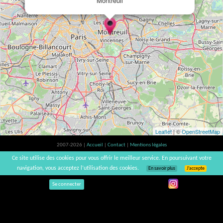
Montreuil
Leaflet
| ©
OpenStreetMap
2007-2026 |
Accueil
|
Contact
|
Mentions légales
L'abus d'alcool est dangereux pour la santé, à consommer avec modération. |
Ce site utilise des cookies pour vous offrir le meilleur service. En poursuivant votre
vinsnaturels | v3.12
navigation, vous acceptez l’utilisation des cookies.
En savoir plus
J’accepte
Se connecter