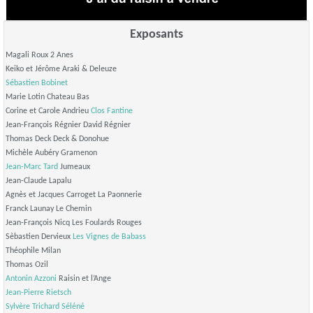
Exposants
Magali Roux 2 Anes
Keiko et Jérôme Araki & Deleuze
Sébastien Bobinet
Marie Lotin Chateau Bas
Corine et Carole Andrieu
Clos Fantine
Jean-François Régnier David Régnier
Thomas Deck Deck & Donohue
Michèle Aubéry Gramenon
Jean-Marc Tard
Jumeaux
Jean-Claude Lapalu
Agnès et Jacques Carroget La Paonnerie
Franck Launay Le Chemin
Jean-François Nicq Les Foulards Rouges
Sèbastien Dervieux
Les Vignes de Babass
Théophile Milan
Thomas Ozil
Antonin Azzoni
Raisin et l’Ange
Jean-Pierre Rietsch
Sylvère Trichard
Séléné