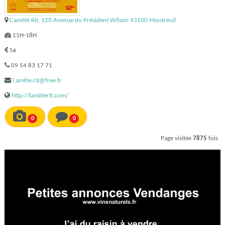
L'amitié Rit, 120 Avenue du Président Wilson 93100 Montreuil
11H-18H
5€
09 54 83 17 71
l.amitie.rit@free.fr
http://lamitierit.com/
0
0
Page visitée
7875
fois