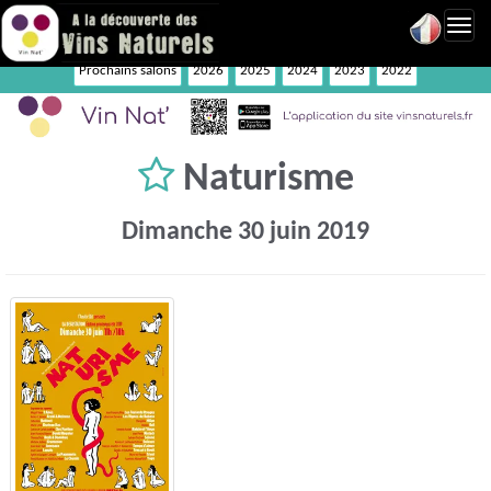
Toggl
navig
Prochains salons
2026
2025
2024
2023
2022
Naturisme
Dimanche 30 juin 2019